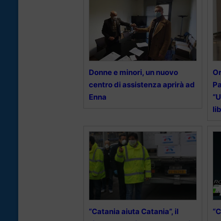
Donne e minori, un nuovo
Or
centro di assistenza aprirà ad
Pa
Enna
“U
li
“Catania aiuta Catania”, il
“C