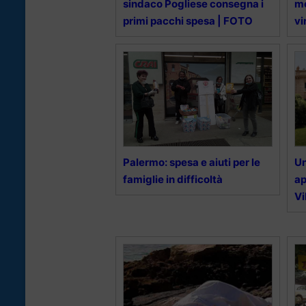
sindaco Pogliese consegna i
me
primi pacchi spesa | FOTO
vi
Palermo: spesa e aiuti per le
Un
famiglie in difficoltà
ap
Vi