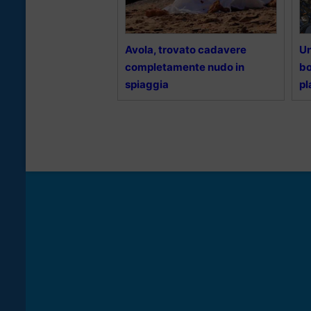
Avola, trovato cadavere
Un
completamente nudo in
bo
spiaggia
pl