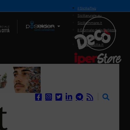
il SiciliaTivù
Siciliarurale.eu
Siciliammare.it
Il Network
Il Giornale della Bellezza
Siciliamedica.it
Sanitainsicilia.it