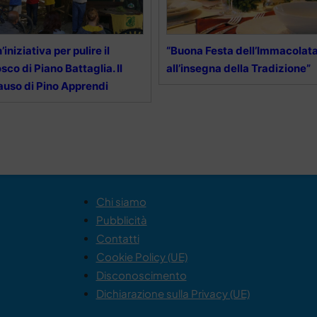
’iniziativa per pulire il
“Buona Festa dell’Immacolat
sco di Piano Battaglia. Il
all’insegna della Tradizione”
auso di Pino Apprendi
Chi siamo
Pubblicità
Contatti
Cookie Policy (UE)
Disconoscimento
Dichiarazione sulla Privacy (UE)