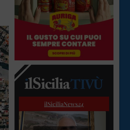
ilSiciliaNews
24