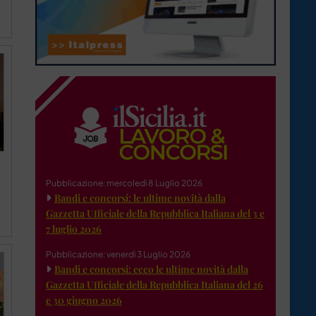
Pubblicazione: mercoledì 8 Luglio 2026
Bandi e concorsi: le ultime novità dalla
Gazzetta Ufficiale della Repubblica Italiana del 3 e
7 luglio 2026
Pubblicazione: venerdì 3 Luglio 2026
Bandi e concorsi: ecco le ultime novità dalla
Gazzetta Ufficiale della Repubblica Italiana del 26
e 30 giugno 2026