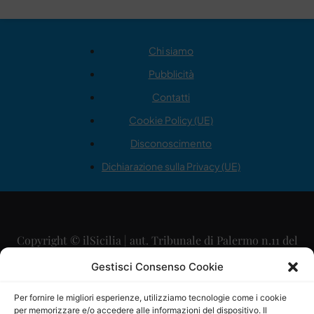
Chi siamo
Pubblicità
Contatti
Cookie Policy (UE)
Disconoscimento
Dichiarazione sulla Privacy (UE)
Copyright © ilSicilia | aut. Tribunale di Palermo n.11 del
29/09/2015
Gestisci Consenso Cookie
Editore: Mercurio Comunicazione Soc. Coop. A.R.L.
Per fornire le migliori esperienze, utilizziamo tecnologie come i cookie
per memorizzare e/o accedere alle informazioni del dispositivo. Il