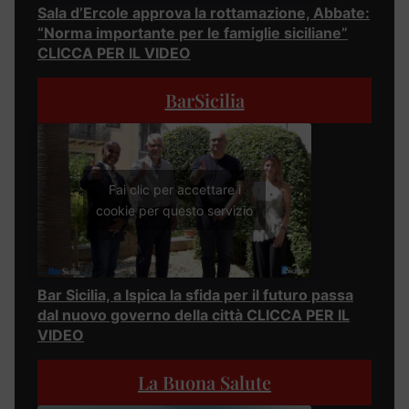
Sala d’Ercole approva la rottamazione, Abbate:
“Norma importante per le famiglie siciliane”
CLICCA PER IL VIDEO
BarSicilia
Fai clic per accettare i
cookie per questo servizio
Bar Sicilia, a Ispica la sfida per il futuro passa
dal nuovo governo della città CLICCA PER IL
VIDEO
La Buona Salute