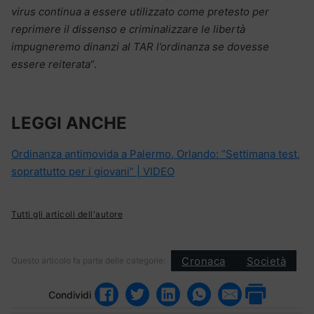
virus continua a essere utilizzato come pretesto per
reprimere il dissenso e criminalizzare le libertà
impugneremo dinanzi al TAR l’ordinanza se dovesse
essere reiterata
“.
LEGGI ANCHE
Ordinanza antimovida a Palermo, Orlando: “Settimana test,
soprattutto per i giovani” | VIDEO
Tutti gli articoli dell'autore
Cronaca
Società
Questo articolo fa parte delle categorie:
Condividi