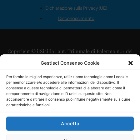
Dichiarazione sulla Privacy (UE)
Disconoscimento
Copyright © ilSicilia | aut. Tribunale di Palermo n.11 del
29/09/2015
Gestisci Consenso Cookie
Editore: Mercurio Comunicazione Soc. Coop. A.R.L.
Per fornire le migliori esperienze, utilizziamo tecnologie come i cookie
per memorizzare e/o accedere alle informazioni del dispositivo. Il
Direttore Editoriale: Maurizio Scaglione
consenso a queste tecnologie ci permetterà di elaborare dati come il
comportamento di navigazione o ID unici su questo sito. Non
Direttore Responsabile: Maria Calabrese
acconsentire o ritirare il consenso può influire negativamente su alcune
caratteristiche e funzioni.
p.zza Sant’Oliva, 9 – 90141 – Palermo – 091335557
P.IVA: 06334930820
Accetta
Mercurio Comunicazione Società Cooperativa a r.l. è
iscritta al Registro degli Operatori di Comunicazione al