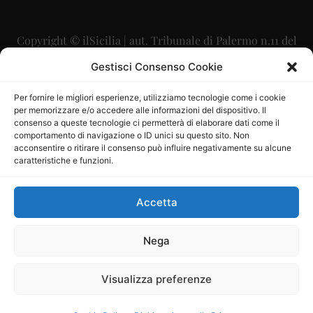
Copyright © ilSicilia | aut. Tribunale di Palermo n.11 del
29/09/2015
Gestisci Consenso Cookie
Editore: Mercurio Comunicazione Soc. Coop. A.R.L.
Per fornire le migliori esperienze, utilizziamo tecnologie come i cookie
per memorizzare e/o accedere alle informazioni del dispositivo. Il
Direttore Editoriale: Maurizio Scaglione
consenso a queste tecnologie ci permetterà di elaborare dati come il
comportamento di navigazione o ID unici su questo sito. Non
Direttore Responsabile: Maria Calabrese
acconsentire o ritirare il consenso può influire negativamente su alcune
caratteristiche e funzioni.
p.zza Sant’Oliva, 9 – 90141 – Palermo – 091335557
P.IVA: 06334930820
Accetta
Mercurio Comunicazione Società Cooperativa a r.l. è
iscritta al Registro degli Operatori di Comunicazione al
Nega
numero 26988
Visualizza preferenze
Sito gestito da
La Digitale srl
–
info@ladigitale.it