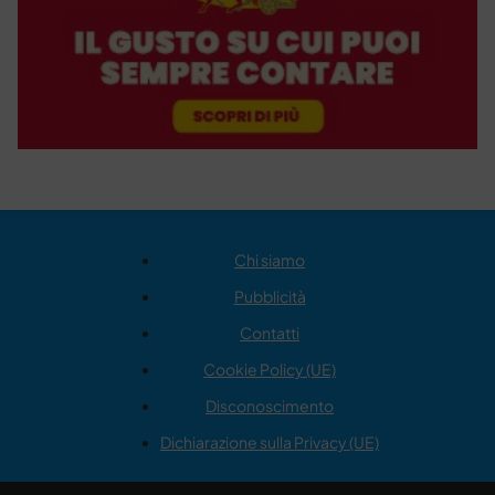
Chi siamo
Pubblicità
Contatti
Cookie Policy (UE)
Disconoscimento
Dichiarazione sulla Privacy (UE)