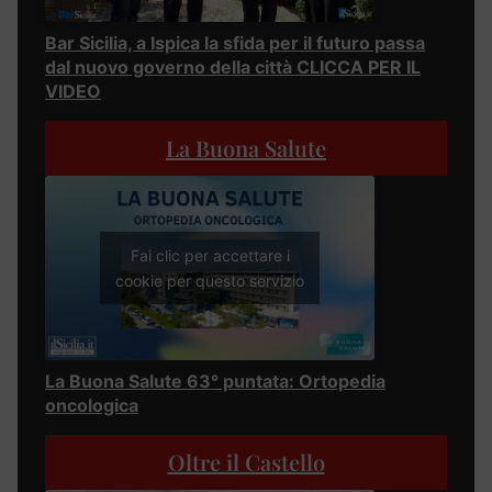
Bar Sicilia, a Ispica la sfida per il futuro passa
dal nuovo governo della città CLICCA PER IL
VIDEO
La Buona Salute
Fai clic per accettare i
cookie per questo servizio
La Buona Salute 63° puntata: Ortopedia
oncologica
Oltre il Castello