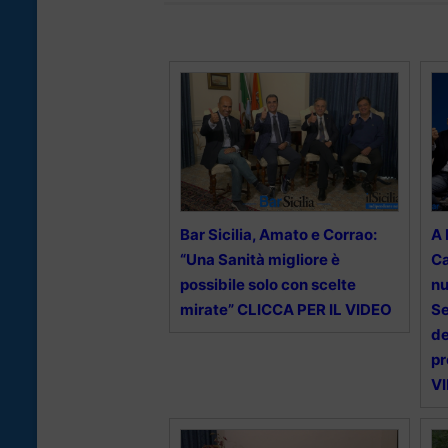
Bar Sicilia, Amato e Corrao:
A 
“Una Sanità migliore è
Ca
possibile solo con scelte
nu
mirate” CLICCA PER IL VIDEO
Se
de
pr
V