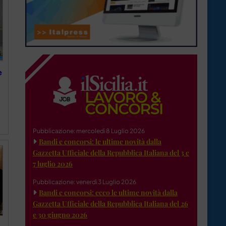
e
Pubblicazione: mercoledì 8 Luglio 2026
Bandi e concorsi: le ultime novità dalla
Gazzetta Ufficiale della Repubblica Italiana del 3 e
7 luglio 2026
Pubblicazione: venerdì 3 Luglio 2026
Bandi e concorsi: ecco le ultime novità dalla
Gazzetta Ufficiale della Repubblica Italiana del 26
e 30 giugno 2026