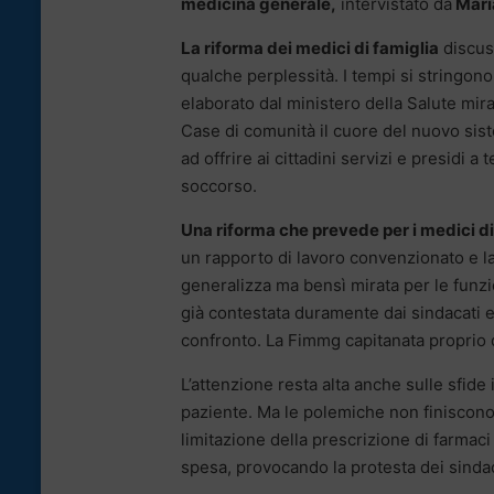
medicina generale,
intervistato da
Mari
La riforma dei medici di famiglia
discuss
qualche perplessità. I tempi si stringono
elaborato dal ministero della Salute mira 
Case di comunità il cuore del nuovo siste
ad offrire ai cittadini servizi e presidi 
soccorso.
Una riforma che prevede per i medici di
un rapporto di lavoro convenzionato e l
generalizza ma bensì mirata per le funzi
già contestata duramente dai sindacati 
confronto. La Fimmg capitanata proprio d
L’attenzione resta alta anche sulle sfide
paziente. Ma le polemiche non finiscono q
limitazione della prescrizione di farmaci 
spesa, provocando la protesta dei sindac