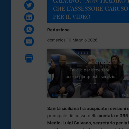
GALVANO: “NON TRADIRÒ I
CHE L’ASSESSORE CARUSO 
PER IL VIDEO
Redazione
domenica 10 Maggio 2026
Fai clic per accettare i
cookie per questo servizio
Sanità siciliana tra auspicate revisioni 
principale discusso nella
puntata n.365 d
Medici Luigi Galvano, segretario per la 