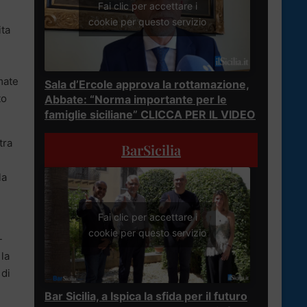
Fai clic per accettare i
cookie per questo servizio
ita
mate
Sala d’Ercole approva la rottamazione,
to
Abbate: “Norma importante per le
famiglie siciliane” CLICCA PER IL VIDEO
tra
BarSicilia
la
Fai clic per accettare i
cookie per questo servizio
-
 la
 di
Bar Sicilia, a Ispica la sfida per il futuro