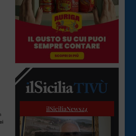
ilSiciliaNews
24
a
ei