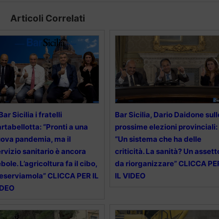
Articoli Correlati
Bar Sicilia i fratelli
Bar Sicilia, Dario Daidone sull
rtabellotta: “Pronti a una
prossime elezioni provinciali:
ova pandemia, ma il
“Un sistema che ha delle
rvizio sanitario è ancora
criticità. La sanità? Un assett
bole. L’agricoltura fa il cibo,
da riorganizzare” CLICCA PE
eserviamola” CLICCA PER IL
IL VIDEO
IDEO