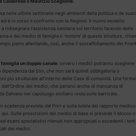
a Calabrese e Maurizio Scaglione.
a nelle ultime settimane negli ambienti della politica e de susc
 ed è in corso il confronto con le Regioni. Il nuovo modello
a ridisegnare l’assistenza sanitaria sul territorio facendo delle
ma e dei medici di famiglia il ‘motore’ di queste strutture, chia
a tempo pieno allentando, così, anche il sovraffollamento dei Pron
 famiglia un doppio canale
: ovvero i medici potranno scegliere 
a dipendenza dal Ssn, che non sarà quindi obbligatoria o
oni più strutturate all’interno delle Case di comunità. Una formu
e dall’Ordine dei medici, che parlano anche di mancanza di
a Galvano nel capoluogo siciliano resta sulle barricate.
 in scadenza previste dal Pnrr e sulla tutela del rapporto medico
ui. Sulle prescrizioni dei medici di base si prevede il blocco o
ed esami specialistici ritenuti non appropriati o eccedenti i tetti
ati dei medici.