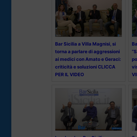
Bar Sicilia a Villa Magnisi, si
Ba
torna a parlare di aggressioni
“S
ai medici con Amato e Geraci:
po
criticità e soluzioni CLICCA
vi
PER IL VIDEO
V