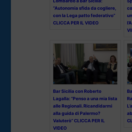
Lombardo a Bar Sicilia:
Sp
“Autonomia sfida da cogliere,
co
con la Lega patto federativo”
un
CLICCA PER IL VIDEO
l’
V
Bar Sicilia con Roberto
Ba
Lagalla: “Penso a una mia lista
Ra
alle Regionali. Ricandidarmi
L’
alla guida di Palermo?
ab
Valuterò” CLICCA PER IL
CL
VIDEO