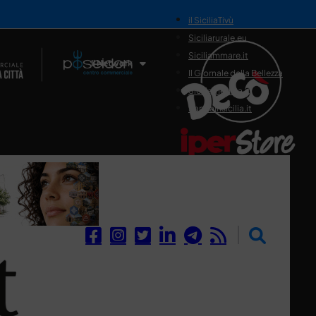
il SiciliaTivù
Siciliarurale.eu
Siciliammare.it
Il Network
Il Giornale della Bellezza
Siciliamedica.it
Sanitainsicilia.it