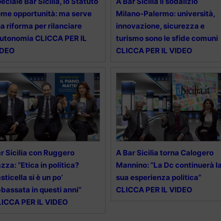
eciale Bar Sicilia, lo Statuto
A Bar Sicilia il sodalizio
me opportunità: ma serve
Milano-Palermo: università,
a riforma per rilanciare
innovazione, sicurezza e
Autonomia CLICCA PER IL
turismo sono le sfide comuni
IDEO
CLICCA PER IL VIDEO
r Sicilia con Ruggero
A Bar Sicilia torna Calogero
zza: “Etica in politica?
Mannino: “La Dc continuerà l
asticella si è un po’
sua esperienza politica”
bassata in questi anni”
CLICCA PER IL VIDEO
ICCA PER IL VIDEO