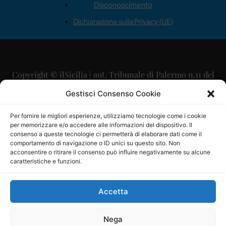
Disconoscimento
Dichiarazione sulla Privacy (UE)
Copyright © ilSicilia | aut. Tribunale di Palermo n.11 del
29/09/2015
Gestisci Consenso Cookie
Editore: Mercurio Comunicazione Soc. Coop. A.R.L.
Per fornire le migliori esperienze, utilizziamo tecnologie come i cookie
per memorizzare e/o accedere alle informazioni del dispositivo. Il
Direttore Editoriale: Maurizio Scaglione
consenso a queste tecnologie ci permetterà di elaborare dati come il
comportamento di navigazione o ID unici su questo sito. Non
Direttore Responsabile: Maria Calabrese
acconsentire o ritirare il consenso può influire negativamente su alcune
caratteristiche e funzioni.
p.zza Sant’Oliva, 9 – 90141 – Palermo – 091335557
P.IVA: 06334930820
Accetta
Mercurio Comunicazione Società Cooperativa a r.l. è
iscritta al Registro degli Operatori di Comunicazione al
Nega