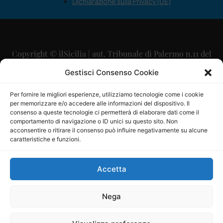
Dichiarazione sulla Privacy (UE)
Copyright © ilSicilia | aut. Tribunale di Palermo n.11 del
29/09/2015
Gestisci Consenso Cookie
Editore: Mercurio Comunicazione Soc. Coop. A.R.L.
Per fornire le migliori esperienze, utilizziamo tecnologie come i cookie
per memorizzare e/o accedere alle informazioni del dispositivo. Il
Direttore Editoriale: Maurizio Scaglione
consenso a queste tecnologie ci permetterà di elaborare dati come il
comportamento di navigazione o ID unici su questo sito. Non
Direttore Responsabile: Maria Calabrese
acconsentire o ritirare il consenso può influire negativamente su alcune
caratteristiche e funzioni.
p.zza Sant’Oliva, 9 – 90141 – Palermo – 091335557
P.IVA: 06334930820
Accetta
Mercurio Comunicazione Società Cooperativa a r.l. è
iscritta al Registro degli Operatori di Comunicazione al
Nega
numero 26988