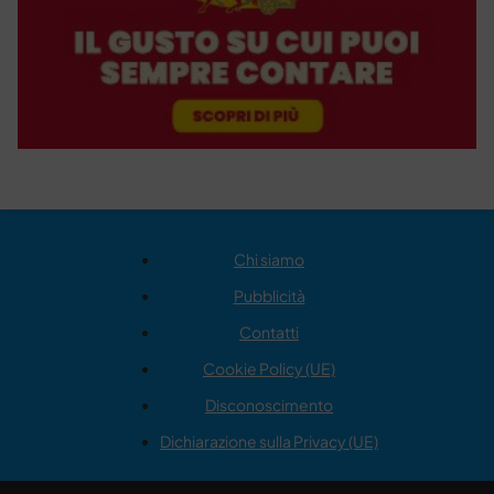
Chi siamo
Pubblicità
Contatti
Cookie Policy (UE)
Disconoscimento
Dichiarazione sulla Privacy (UE)