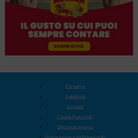
Chi siamo
Pubblicità
Contatti
Cookie Policy (UE)
Disconoscimento
Dichiarazione sulla Privacy (UE)