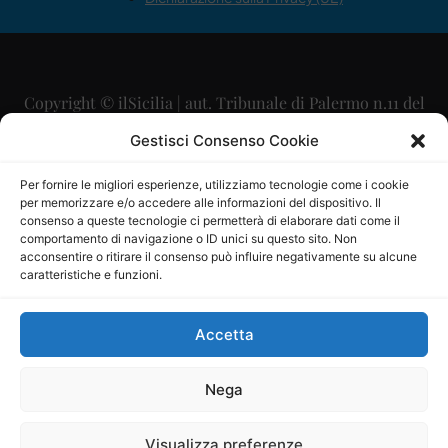
Copyright © ilSicilia | aut. Tribunale di Palermo n.11 del
29/09/2015
Gestisci Consenso Cookie
Editore: Mercurio Comunicazione Soc. Coop. A.R.L.
Per fornire le migliori esperienze, utilizziamo tecnologie come i cookie
per memorizzare e/o accedere alle informazioni del dispositivo. Il
Direttore Editoriale: Maurizio Scaglione
consenso a queste tecnologie ci permetterà di elaborare dati come il
comportamento di navigazione o ID unici su questo sito. Non
Direttore Responsabile: Maria Calabrese
acconsentire o ritirare il consenso può influire negativamente su alcune
caratteristiche e funzioni.
p.zza Sant’Oliva, 9 – 90141 – Palermo – 091335557
P.IVA: 06334930820
Accetta
Mercurio Comunicazione Società Cooperativa a r.l. è
iscritta al Registro degli Operatori di Comunicazione al
Nega
numero 26988
Visualizza preferenze