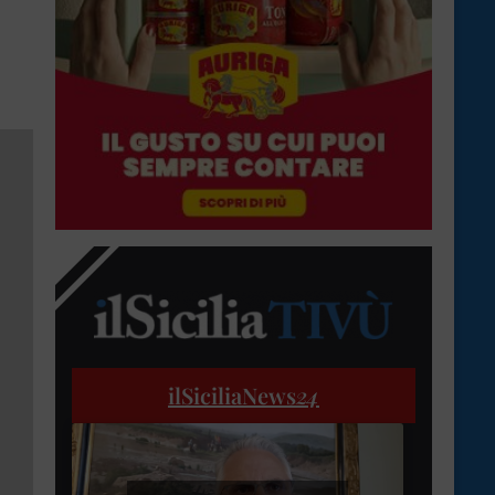
ilSiciliaNews
24