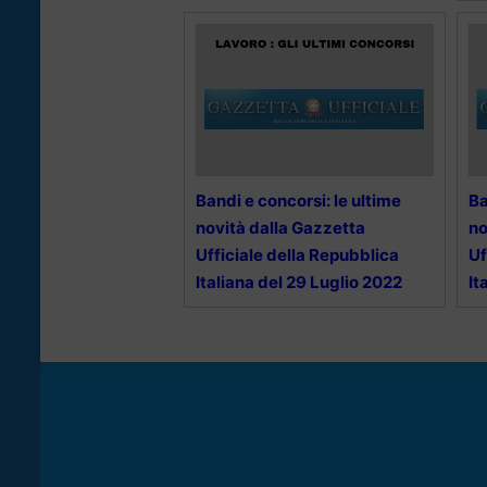
Bandi e concorsi: le ultime
Ba
novità dalla Gazzetta
no
Ufficiale della Repubblica
Uf
Italiana del 29 Luglio 2022
It