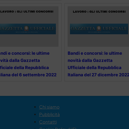
ndi e concorsi: le ultime
Bandi e concorsi: le ultime
vità dalla Gazzetta
novità dalla Gazzetta
ficiale della Repubblica
Ufficiale della Repubblica
aliana del 6 settembre 2022
Italiana del 27 dicembre 202
Chi siamo
Pubblicità
Contatti