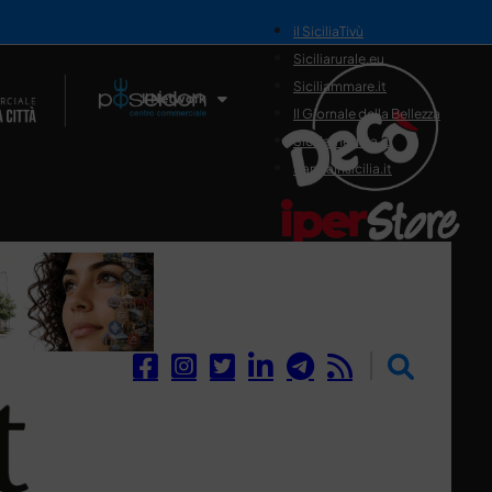
il SiciliaTivù
Siciliarurale.eu
Siciliammare.it
Il Network
Il Giornale della Bellezza
Siciliamedica.it
Sanitainsicilia.it