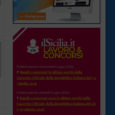
Pubblicazione: mercoledì 8 Luglio 2026
Bandi e concorsi: le ultime novità dalla
Gazzetta Ufficiale della Repubblica Italiana del 3 e
7 luglio 2026
Pubblicazione: venerdì 3 Luglio 2026
Bandi e concorsi: ecco le ultime novità dalla
Gazzetta Ufficiale della Repubblica Italiana del 26
e 30 giugno 2026