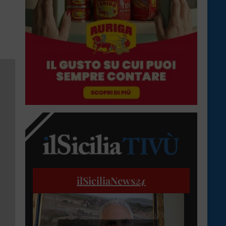
ilSiciliaNews
24