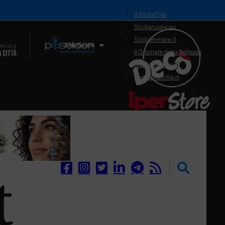
il SiciliaTivù
Siciliarurale.eu
Siciliammare.it
Il Network
Il Giornale della Bellezza
Siciliamedica.it
Sanitainsicilia.it