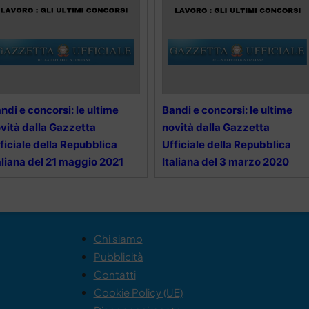
ndi e concorsi: le ultime
Bandi e concorsi: le ultime
vità dalla Gazzetta
novità dalla Gazzetta
ficiale della Repubblica
Ufficiale della Repubblica
aliana del 21 maggio 2021
Italiana del 3 marzo 2020
Chi siamo
Pubblicità
Contatti
Cookie Policy (UE)