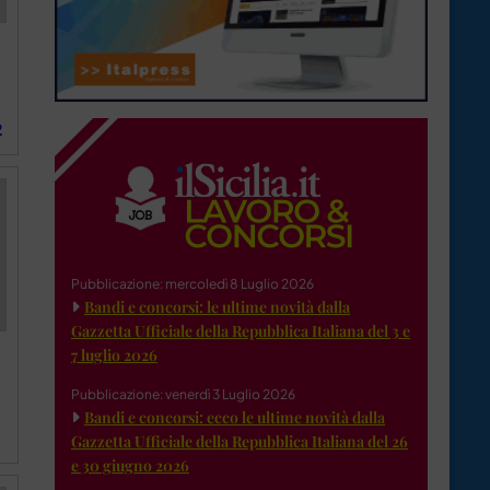
2
Pubblicazione: mercoledì 8 Luglio 2026
Bandi e concorsi: le ultime novità dalla
Gazzetta Ufficiale della Repubblica Italiana del 3 e
7 luglio 2026
Pubblicazione: venerdì 3 Luglio 2026
Bandi e concorsi: ecco le ultime novità dalla
Gazzetta Ufficiale della Repubblica Italiana del 26
e 30 giugno 2026