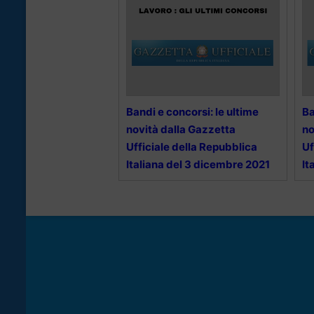
Bandi e concorsi: le ultime
Ba
novità dalla Gazzetta
no
Ufficiale della Repubblica
Uf
Italiana del 3 dicembre 2021
It