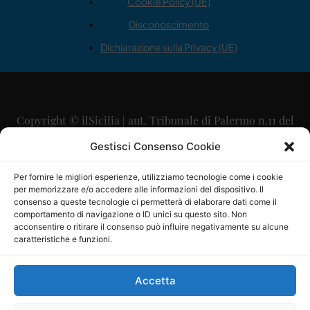
Cookie Policy (UE)
Disconoscimento
Dichiarazione sulla Privacy (UE)
Copyright © ilSicilia | aut. Tribunale di Palermo n.11 del
29/09/2015
Gestisci Consenso Cookie
Editore: Mercurio Comunicazione Soc. Coop. A.R.L.
Per fornire le migliori esperienze, utilizziamo tecnologie come i cookie
per memorizzare e/o accedere alle informazioni del dispositivo. Il
Direttore Editoriale: Maurizio Scaglione
consenso a queste tecnologie ci permetterà di elaborare dati come il
comportamento di navigazione o ID unici su questo sito. Non
Direttore Responsabile: Maria Calabrese
acconsentire o ritirare il consenso può influire negativamente su alcune
caratteristiche e funzioni.
p.zza Sant’Oliva, 9 – 90141 – Palermo – 091335557
P.IVA: 06334930820
Accetta
Mercurio Comunicazione Società Cooperativa a r.l. è