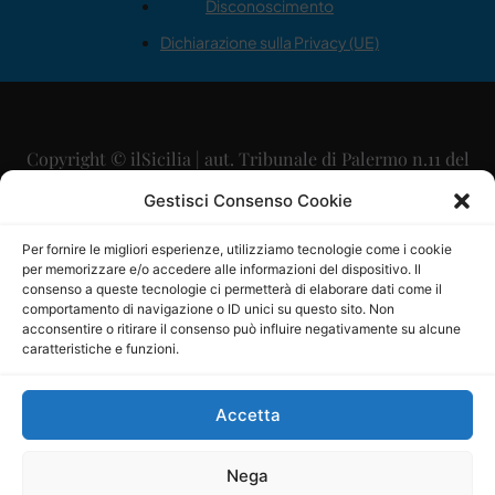
Disconoscimento
Dichiarazione sulla Privacy (UE)
Copyright © ilSicilia | aut. Tribunale di Palermo n.11 del
29/09/2015
Gestisci Consenso Cookie
Editore: Mercurio Comunicazione Soc. Coop. A.R.L.
Per fornire le migliori esperienze, utilizziamo tecnologie come i cookie
per memorizzare e/o accedere alle informazioni del dispositivo. Il
Direttore Editoriale: Maurizio Scaglione
consenso a queste tecnologie ci permetterà di elaborare dati come il
comportamento di navigazione o ID unici su questo sito. Non
Direttore Responsabile: Maria Calabrese
acconsentire o ritirare il consenso può influire negativamente su alcune
caratteristiche e funzioni.
p.zza Sant’Oliva, 9 – 90141 – Palermo – 091335557
P.IVA: 06334930820
Accetta
Mercurio Comunicazione Società Cooperativa a r.l. è
iscritta al Registro degli Operatori di Comunicazione al
Nega