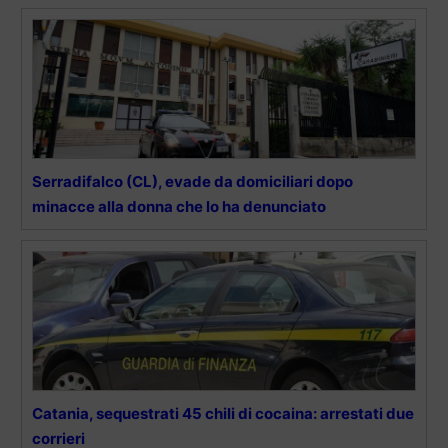
Serradifalco (CL), evade da domiciliari dopo
minacce alla donna che lo ha denunciato
Catania, sequestrati 45 chili di cocaina: arrestati due
corrieri