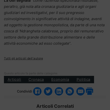
La Gdf segnala
“
come l’azienda ispezionata risultasse,
peraltro, già nota alla cronaca giudiziaria e agli organi
giudiziari ed investigativi, per il suo pregresso
coinvolgimento in significative attività di indagine, aventi
ad oggetto la gestione monopolistica, da parte di una nota
cosca di ‘Ndrangheta calabrese, proprio del remunerativo
settore della grande distribuzione alimentare e delle
attività economiche ad esso collegate
“.
Tutti gli articoli dell'autore
Questo articolo fa parte delle categorie:
Articoli
Cronaca
Economia
Politica
Condividi
Articoli Correlati