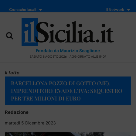
Cronache locali
Il Network
Fondato da Maurizio Scaglione
SABATO 8 AGOSTO 2026 - AGGIORNATO ALLE 19:07
Il fatto
BARCELLONA POZZO DI GOTTO (ME),
IMPRENDITORE EVADE L’IVA: SEQUESTRO
PER TRE MILIONI DI EURO
Redazione
martedì 5 Dicembre 2023