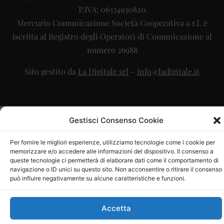
P.IVA: 06334930820
Mercurio Comunicazione Società Cooperativa a r.l. è
iscritta al Registro degli Operatori di Comunicazione al
numero 26988
Sito gestito da
La Digitale srl
–
info@ladigitale.it
Gestisci Consenso Cookie
Per fornire le migliori esperienze, utilizziamo tecnologie come i cookie per
memorizzare e/o accedere alle informazioni del dispositivo. Il consenso a
queste tecnologie ci permetterà di elaborare dati come il comportamento di
navigazione o ID unici su questo sito. Non acconsentire o ritirare il consenso
può influire negativamente su alcune caratteristiche e funzioni.
Accetta