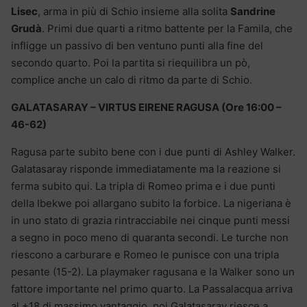
Lisec
, arma in più di Schio insieme alla solita
Sandrine
Grudà
. Primi due quarti a ritmo battente per la Famila, che
infligge un passivo di ben ventuno punti alla fine del
secondo quarto. Poi la partita si riequilibra un pò,
complice anche un calo di ritmo da parte di Schio.
GALATASARAY – VIRTUS EIRENE RAGUSA (Ore 16:00 –
46-62)
Ragusa parte subito bene con i due punti di Ashley Walker.
Galatasaray risponde immediatamente ma la reazione si
ferma subito qui. La tripla di Romeo prima e i due punti
della Ibekwe poi allargano subito la forbice. La nigeriana è
in uno stato di grazia rintracciabile nei cinque punti messi
a segno in poco meno di quaranta secondi. Le turche non
riescono a carburare e Romeo le punisce con una tripla
pesante (15-2). La playmaker ragusana e la Walker sono un
fattore importante nel primo quarto. La Passalacqua arriva
al +18 di massimo vantaggio, poi Galatasaray riesce a