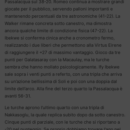
Passalacqua sul 38-20. Romeo continua a mostrare grandi
giocate per il pubblico, servendo palloni importanti e
mantenendo percentuali da tre astronomiche (41-22). La
Walker rimane concreta sotto canestro, ma dimostra
ancora qualche limite di condizione fisica (47-22). La
Ibekwe si conferma cinica anche a cronometro fermo,
realizzando i due liberi che permettono alla Virtus Eirene
di raggiungere il +27 di massimo vantaggio. Gioco da tre
punti per Galatasaray con la Macaulay, ma le turche
sembra che hanno mollato psicologicamente. Ify Ibekwe
sale sopra i venti punti a referto, con una tripla che arriva
su un’azione bellissima di Soli e poi con una doppia dal
limite dell’arco. Alla fine del terzo quarto la Passalacqua è
avanti 56-31.
Le turche aprono l’ultimo quarto con una tripla di
Nakkasoglu, la quale replica subito dopo da sotto canestro.
Cinque punti di parziale, con le turche che si riportano a
-20 nel punteggio. Se proprio dobbiamo trovare l’ago nel