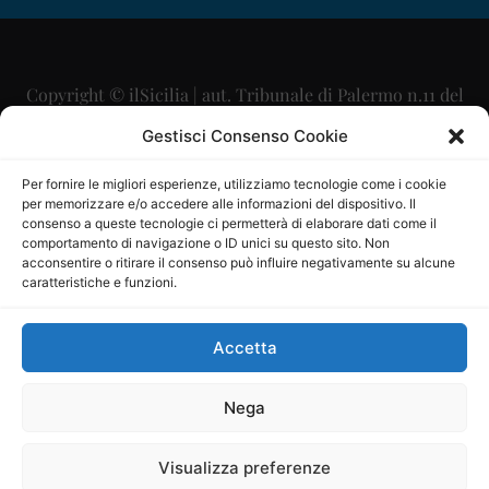
Copyright © ilSicilia | aut. Tribunale di Palermo n.11 del
29/09/2015
Gestisci Consenso Cookie
Editore: Mercurio Comunicazione Soc. Coop. A.R.L.
Per fornire le migliori esperienze, utilizziamo tecnologie come i cookie
per memorizzare e/o accedere alle informazioni del dispositivo. Il
Direttore Editoriale: Maurizio Scaglione
consenso a queste tecnologie ci permetterà di elaborare dati come il
comportamento di navigazione o ID unici su questo sito. Non
Direttore Responsabile: Maria Calabrese
acconsentire o ritirare il consenso può influire negativamente su alcune
caratteristiche e funzioni.
p.zza Sant’Oliva, 9 – 90141 – Palermo – 091335557
P.IVA: 06334930820
Accetta
Mercurio Comunicazione Società Cooperativa a r.l. è
iscritta al Registro degli Operatori di Comunicazione al
Nega
numero 26988
Visualizza preferenze
Sito gestito da
La Digitale srl
–
info@ladigitale.it