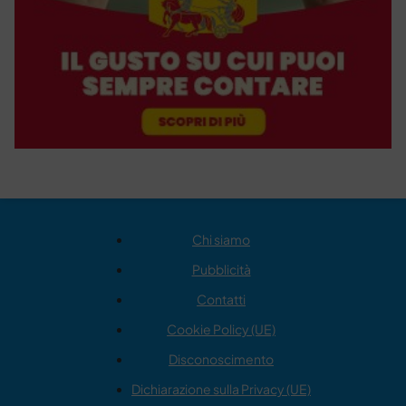
Chi siamo
Pubblicità
Contatti
Cookie Policy (UE)
Disconoscimento
Dichiarazione sulla Privacy (UE)