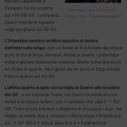
ma con Cappelletti e
Campani Torino si porta
Benfapp Capo d’Orlando –
sul +14 (18-31). La tripla di
Torino, foto “Orlandina Basket”
Querci manda le squadre
negli spogliatoi sul 25-42.
L’Orlandina sembra un’altra squadra al rientro
dall’intervallo lungo
, con un break di 9-0 firmato da cinque
punti di fila di Brice Johnson, Mobio e Querci. La Benfapp
inizia a giocare finalmente a basket. Mobio trova due punti
sul finale di quarto, ma il gioco da tre punti di Diop chiude
il terzo quarto sul 43-56.
L’ultimo quarto si apre con la tripla di Querci allo scadere
dei 24’’
, a cui risponde Traini, ma Querci la mette ancora
da tre e lo stesso fa Neri, per il canestro che vale il -7 (52-
59). Traini prova a tenere a distanza di sicurezza i suoi, ma
Mobio ne mette due e Johnson infila la tripla: l’Orlandina è
sul -3 (57-60) a 5 minuti dalla fine e il PalaFantozzi