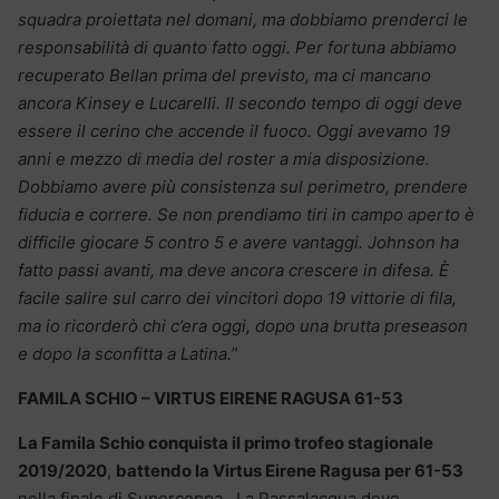
squadra proiettata nel domani, ma dobbiamo prenderci le
responsabilità di quanto fatto oggi. Per fortuna abbiamo
recuperato Bellan prima del previsto, ma ci mancano
ancora Kinsey e Lucarelli. Il secondo tempo di oggi deve
essere il cerino che accende il fuoco. Oggi avevamo 19
anni e mezzo di media del roster a mia disposizione.
Dobbiamo avere più consistenza sul perimetro, prendere
fiducia e correre. Se non prendiamo tiri in campo aperto è
difficile giocare 5 contro 5 e avere vantaggi. Johnson ha
fatto passi avanti, ma deve ancora crescere in difesa. È
facile salire sul carro dei vincitori dopo 19 vittorie di fila,
ma io ricorderò chi c’era oggi, dopo una brutta preseason
e dopo la sconfitta a Latina.
”
FAMILA SCHIO – VIRTUS EIRENE RAGUSA 61-53
La Famila Schio conquista il primo trofeo stagionale
2019/2020
,
battendo la Virtus Eirene Ragusa per 61-53
nella finale di Supercoppa. La Passalacqua deve