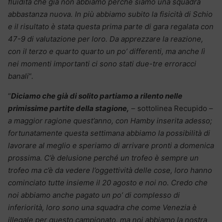
fluidità che già non abbiamo perché siamo una squadra
abbastanza nuova. In più abbiamo subito la fisicità di Schio
e il risultato è stata questa prima parte di gara regalata con
47-9 di valutazione per loro. Da apprezzare la reazione,
con il terzo e quarto quarto un po’ differenti, ma anche lì
nei momenti importanti ci sono stati due-tre erroracci
banali
“.
“
Diciamo che già di solito partiamo a rilento nelle
primissime partite della stagione,
– sottolinea Recupido –
a maggior ragione quest’anno, con Hamby inserita adesso;
fortunatamente questa settimana abbiamo la possibilità di
lavorare al meglio e speriamo di arrivare pronti a domenica
prossima. C’è delusione perché un trofeo è sempre un
trofeo ma c’è da vedere l’oggettività delle cose, loro hanno
cominciato tutte insieme il 20 agosto e noi no. Credo che
noi abbiamo anche pagato un po’ di complesso di
inferiorità, loro sono una squadra che come Venezia è
illegale per questo campionato, ma noi abbiamo la nostra