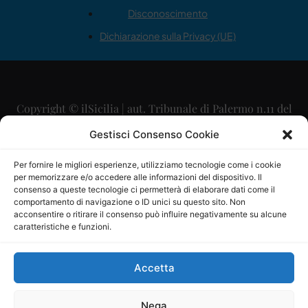
Disconoscimento
Dichiarazione sulla Privacy (UE)
Copyright © ilSicilia | aut. Tribunale di Palermo n.11 del
29/09/2015
Gestisci Consenso Cookie
Editore: Mercurio Comunicazione Soc. Coop. A.R.L.
Per fornire le migliori esperienze, utilizziamo tecnologie come i cookie
per memorizzare e/o accedere alle informazioni del dispositivo. Il
Direttore Editoriale: Maurizio Scaglione
consenso a queste tecnologie ci permetterà di elaborare dati come il
comportamento di navigazione o ID unici su questo sito. Non
Direttore Responsabile: Maria Calabrese
acconsentire o ritirare il consenso può influire negativamente su alcune
caratteristiche e funzioni.
p.zza Sant’Oliva, 9 – 90141 – Palermo – 091335557
P.IVA: 06334930820
Accetta
Mercurio Comunicazione Società Cooperativa a r.l. è
iscritta al Registro degli Operatori di Comunicazione al
Nega