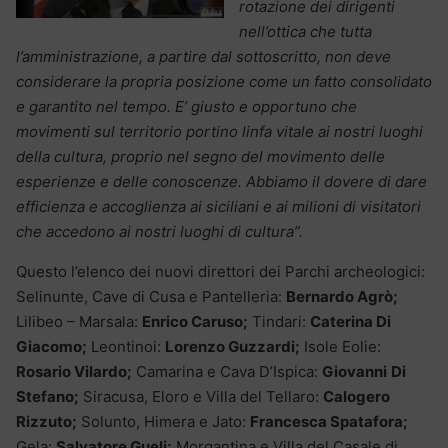
rotazione dei dirigenti
nell’ottica che tutta
l’amministrazione, a partire dal sottoscritto, non deve
considerare la propria posizione come un fatto consolidato
e garantito nel tempo. E’ giusto e opportuno che
movimenti sul territorio portino linfa vitale ai nostri luoghi
della cultura, proprio nel segno del movimento delle
esperienze e delle conoscenze. Abbiamo il dovere di dare
efficienza e accoglienza ai siciliani e ai milioni di visitatori
che accedono ai nostri luoghi di cultura”.
Questo l’elenco dei nuovi direttori dei Parchi archeologici:
Selinunte, Cave di Cusa e Pantelleria:
Bernardo Agrò;
Lilibeo – Marsala:
Enrico Caruso;
Tindari:
Caterina Di
Giacomo;
Leontinoi:
Lorenzo Guzzardi;
Isole Eolie:
Rosario Vilardo;
Camarina e Cava D’Ispica:
Giovanni
Di
Stefano;
Siracusa, Eloro e Villa del Tellaro:
Calogero
Rizzuto;
Solunto, Himera e Jato:
Francesca Spatafora;
Gela:
Salvatore Gueli;
Morgantina e Villa del Casale di