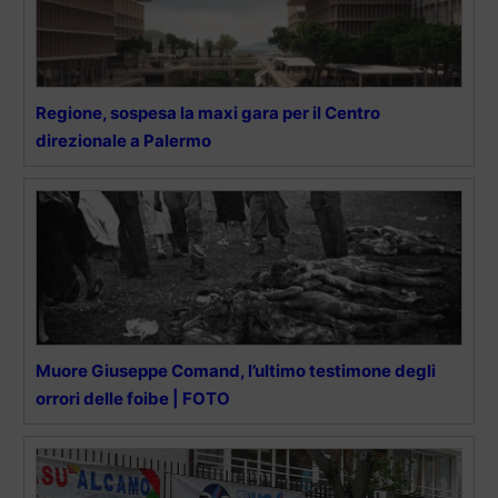
Regione, sospesa la maxi gara per il Centro
direzionale a Palermo
Muore Giuseppe Comand, l’ultimo testimone degli
orrori delle foibe | FOTO