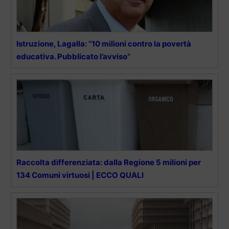
Istruzione, Lagalla: “10 milioni contro la povertà
educativa. Pubblicato l’avviso”
Raccolta differenziata: dalla Regione 5 milioni per
134 Comuni virtuosi | ECCO QUALI