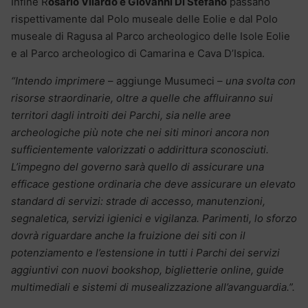
Infine R
osario Vilardo e Giovanni Di Stefano
passano
rispettivamente dal Polo museale delle Eolie e dal Polo
museale di Ragusa al Parco archeologico delle Isole Eolie
e al Parco archeologico di Camarina e Cava D’Ispica.
“Intendo imprimere
– aggiunge Musumeci –
una svolta con
risorse straordinarie, oltre a quelle che affluiranno sui
territori dagli introiti dei Parchi, sia nelle aree
archeologiche più note che nei siti minori ancora non
sufficientemente valorizzati o addirittura sconosciuti.
L’impegno del governo sarà quello di assicurare una
efficace gestione ordinaria che deve assicurare un elevato
standard di servizi: strade di accesso, manutenzioni,
segnaletica, servizi igienici e vigilanza. Parimenti, lo sforzo
dovrà riguardare anche la fruizione dei siti con il
potenziamento e l’estensione in tutti i Parchi dei servizi
aggiuntivi con nuovi bookshop, biglietterie online, guide
multimediali e sistemi di musealizzazione all’avanguardia.”.