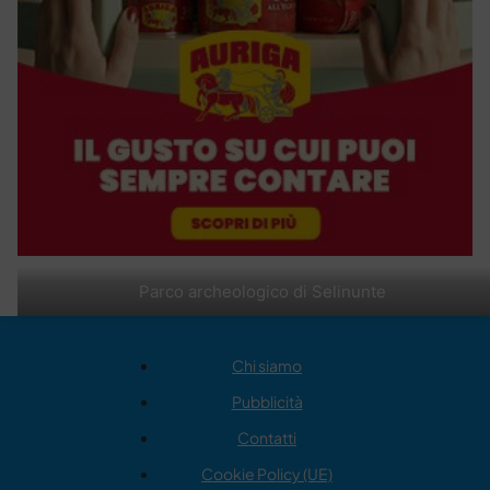
Parco archeologico di Selinunte
Chi siamo
Pubblicità
Contatti
Cookie Policy (UE)