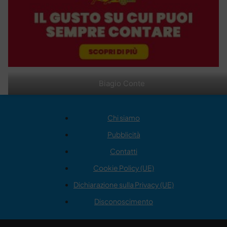
Biagio Conte
Chi siamo
Pubblicità
Contatti
Cookie Policy (UE)
Dichiarazione sulla Privacy (UE)
Disconoscimento