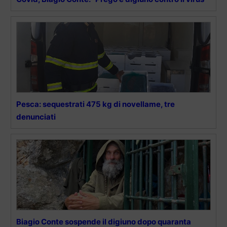
Pesca: sequestrati 475 kg di novellame, tre
denunciati
Biagio Conte sospende il digiuno dopo quaranta