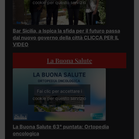
cookie per questo servizio
Bar Sicilia, a Ispica la sfida per il futuro passa
dal nuovo governo della città CLICCA PER IL
VIDEO
La Buona Salute
Fai clic per accettare i
cookie per questo servizio
La Buona Salute 63° puntata: Ortopedia
oncologica