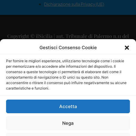
Dichiarazione sulla Privacy (UE)
Copyright © ilSicilia | aut. Tribunale di Palermo n.11 del
29/09/2015
Gestisci Consenso Cookie
Editore: Mercurio Comunicazione Soc. Coop. A.R.L.
Per fornire le migliori esperienze, utilizziamo tecnologie come i cookie
per memorizzare e/o accedere alle informazioni del dispositivo. Il
Direttore Editoriale: Maurizio Scaglione
consenso a queste tecnologie ci permetterà di elaborare dati come il
comportamento di navigazione o ID unici su questo sito. Non
Direttore Responsabile: Maria Calabrese
acconsentire o ritirare il consenso può influire negativamente su alcune
caratteristiche e funzioni.
p.zza Sant’Oliva, 9 – 90141 – Palermo – 091335557
P.IVA: 06334930820
Accetta
Mercurio Comunicazione Società Cooperativa a r.l. è
iscritta al Registro degli Operatori di Comunicazione al
Nega
numero 26988