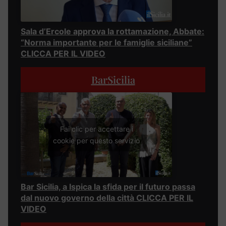
Sala d’Ercole approva la rottamazione, Abbate:
“Norma importante per le famiglie siciliane”
CLICCA PER IL VIDEO
BarSicilia
Fai clic per accettare i
cookie per questo servizio
Bar Sicilia, a Ispica la sfida per il futuro passa
dal nuovo governo della città CLICCA PER IL
VIDEO