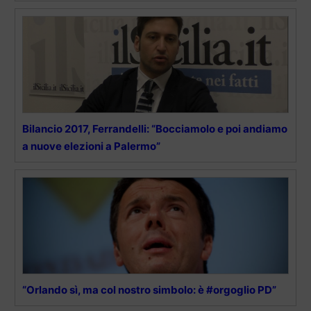
Bilancio 2017, Ferrandelli: “Bocciamolo e poi andiamo
a nuove elezioni a Palermo”
“Orlando sì, ma col nostro simbolo: è #orgoglio PD”