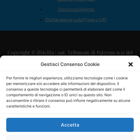
Disconoscimento
Dichiarazione sulla Privacy (UE)
Copyright © ilSicilia | aut. Tribunale di Palermo n.11 del
29/09/2015
Gestisci Consenso Cookie
Editore: Mercurio Comunicazione Soc. Coop. A.R.L.
Per fornire le migliori esperienze, utilizziamo tecnologie come i cookie
per memorizzare e/o accedere alle informazioni del dispositivo. Il
Direttore Editoriale: Maurizio Scaglione
consenso a queste tecnologie ci permetterà di elaborare dati come il
comportamento di navigazione o ID unici su questo sito. Non
Direttore Responsabile: Maria Calabrese
acconsentire o ritirare il consenso può influire negativamente su alcune
caratteristiche e funzioni.
p.zza Sant’Oliva, 9 – 90141 – Palermo – 091335557
P.IVA: 06334930820
Accetta
Mercurio Comunicazione Società Cooperativa a r.l. è
iscritta al Registro degli Operatori di Comunicazione al