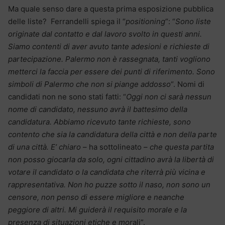
Ma quale senso dare a questa prima esposizione pubblica
delle liste? Ferrandelli spiega il “
positioning
“: “
Sono liste
originate dal contatto e dal lavoro svolto in questi anni.
Siamo contenti di aver avuto tante adesioni e richieste di
partecipazione. Palermo non è rassegnata, tanti vogliono
metterci la faccia per essere dei punti di riferimento. Sono
simboli di Palermo che non si piange addosso
“. Nomi di
candidati non ne sono stati fatti: “
Oggi non ci sarà nessun
nome di candidato, nessuno avrà il battesimo della
candidatura. Abbiamo ricevuto tante richieste, sono
contento che sia la candidatura della città e non della parte
di una città. E’ chiaro
– ha sottolineato –
che questa partita
non posso giocarla da solo, ogni cittadino avrà la libertà di
votare il candidato o la candidata che riterrà più vicina e
rappresentativa. Non ho puzze sotto il naso, non sono un
censore, non penso di essere migliore e neanche
peggiore di altri. Mi guiderà il requisito morale e la
presenza di situazioni etiche e mor
ali”.