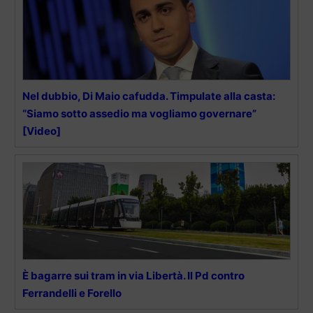
Nel dubbio, Di Maio cafudda. Timpulate alla casta:
“Siamo sotto assedio ma vogliamo governare”
[Video]
È bagarre sui tram in via Libertà. Il Pd contro
Ferrandelli e Forello