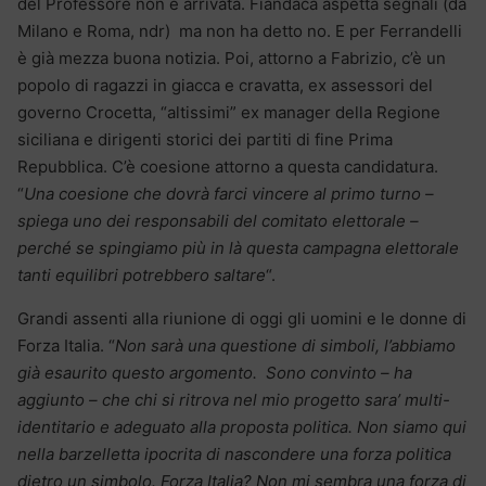
del Professore non è arrivata. Fiandaca aspetta segnali (da
Milano e Roma, ndr) ma non ha detto no. E per Ferrandelli
è già mezza buona notizia. Poi, attorno a Fabrizio, c’è un
popolo di ragazzi in giacca e cravatta, ex assessori del
governo Crocetta, “altissimi” ex manager della Regione
siciliana e dirigenti storici dei partiti di fine Prima
Repubblica. C’è coesione attorno a questa candidatura.
“
Una coesione che dovrà farci vincere al primo turno –
spiega uno dei responsabili del comitato elettorale –
perché se spingiamo più in là questa campagna elettorale
tanti equilibri potrebbero saltare
“.
Grandi assenti alla riunione di oggi gli uomini e le donne di
Forza Italia. “
Non sarà una questione di simboli, l’abbiamo
già esaurito questo argomento. Sono convinto – ha
aggiunto – che chi si ritrova nel mio progetto sara’ multi-
identitario e adeguato alla proposta politica. Non siamo qui
nella barzelletta ipocrita di nascondere una forza politica
dietro un simbolo. Forza Italia? Non mi sembra una forza di