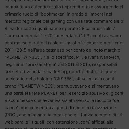
compiuto un autentico salto imprenditoriale assurgendo al
primario ruolo di “bookmaker” in grado di imporsi nel
mercato regionale del gaming con una rete commerciale di
8 master sotto i quali hanno operato 28 commerciali, 7
“sub-commerciali” e 20 “presentatori”. I Placenti avevano
così messo a frutto il ruolo di “master” ricoperto negli anni
2011 -2015 nell’area catanese per conto del noto marchio
“PLANETWIN365”. Nello specifico, P.T. e Ivana Ivanovich,
negli anni “pre-sanatoria” dal 2011 al 2015, responsabili
dei settori vendita e marketing, nonché titolari di quote
societarie della holding “SKS365”, attiva in Italia con il
brand “PLANETWIN365”, promuovevano e alimentavano
una parallela rete PLANET per l’esercizio abusivo di giochi
e scommesse che avveniva sia attraverso la raccolta “da
banco”, non consentita ai punti di commercializzazione
(PDC), che mediante la creazione e il funzionamento di siti
web paralleli ( quelli con estensione .com) affidati alla