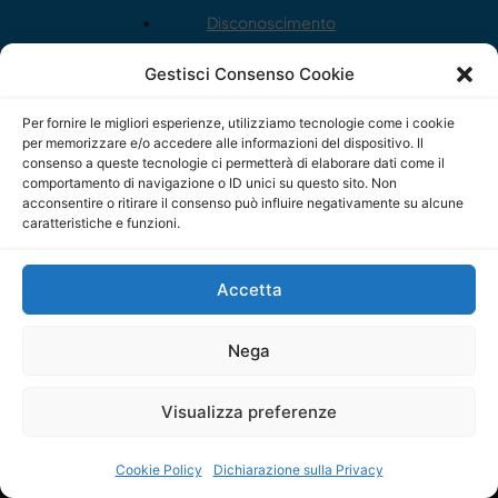
Disconoscimento
Dichiarazione sulla Privacy (UE)
Gestisci Consenso Cookie
Per fornire le migliori esperienze, utilizziamo tecnologie come i cookie
per memorizzare e/o accedere alle informazioni del dispositivo. Il
consenso a queste tecnologie ci permetterà di elaborare dati come il
Copyright © ilSicilia | aut. Tribunale di Palermo n.11 del
comportamento di navigazione o ID unici su questo sito. Non
acconsentire o ritirare il consenso può influire negativamente su alcune
29/09/2015
caratteristiche e funzioni.
Editore: Mercurio Comunicazione Soc. Coop. A.R.L.
Accetta
Direttore Editoriale: Maurizio Scaglione
Direttore Responsabile: Maria Calabrese
Nega
p.zza Sant’Oliva, 9 – 90141 – Palermo – 091335557
Visualizza preferenze
P.IVA: 06334930820
Mercurio Comunicazione Società Cooperativa a r.l. è
Cookie Policy
Dichiarazione sulla Privacy
iscritta al Registro degli Operatori di Comunicazione al