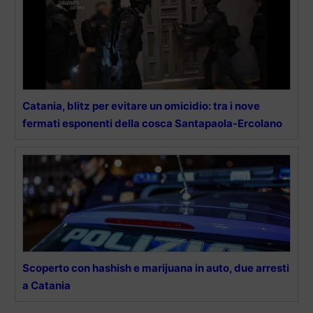
Catania, blitz per evitare un omicidio: tra i nove
fermati esponenti della cosca Santapaola-Ercolano
Scoperto con hashish e marijuana in auto, due arresti
a Catania