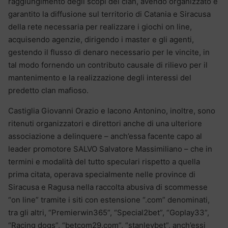
raggiungimento degli scopi del clan, avendo organizzato e
garantito la diffusione sul territorio di Catania e Siracusa
della rete necessaria per realizzare i giochi on line,
acquisendo agenzie, dirigendo i master e gli agenti,
gestendo il flusso di denaro necessario per le vincite, in
tal modo fornendo un contributo causale di rilievo per il
mantenimento e la realizzazione degli interessi del
predetto clan mafioso.
Castiglia Giovanni Orazio e Iacono Antonino, inoltre, sono
ritenuti organizzatori e direttori anche di una ulteriore
associazione a delinquere – anch’essa facente capo al
leader promotore SALVO Salvatore Massimiliano – che in
termini e modalità del tutto speculari rispetto a quella
prima citata, operava specialmente nelle province di
Siracusa e Ragusa nella raccolta abusiva di scommesse
“on line” tramite i siti con estensione “.com” denominati,
tra gli altri, “Premierwin365”, “Special2bet”, “Goplay33”,
“Racing dogs”, “betcom29.com”, “stanleybet”, anch’essi