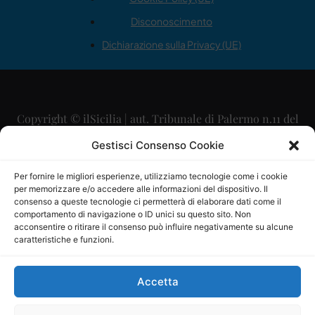
Disconoscimento
Dichiarazione sulla Privacy (UE)
Copyright © ilSicilia | aut. Tribunale di Palermo n.11 del
29/09/2015
Gestisci Consenso Cookie
Editore: Mercurio Comunicazione Soc. Coop. A.R.L.
Per fornire le migliori esperienze, utilizziamo tecnologie come i cookie
per memorizzare e/o accedere alle informazioni del dispositivo. Il
Direttore Editoriale: Maurizio Scaglione
consenso a queste tecnologie ci permetterà di elaborare dati come il
comportamento di navigazione o ID unici su questo sito. Non
Direttore Responsabile: Maria Calabrese
acconsentire o ritirare il consenso può influire negativamente su alcune
caratteristiche e funzioni.
p.zza Sant’Oliva, 9 – 90141 – Palermo – 091335557
P.IVA: 06334930820
Accetta
Mercurio Comunicazione Società Cooperativa a r.l. è