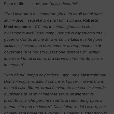
Fiom e Uilm si aspettano “
passi risolutivi
“.
“
Per i lavoratori è il momento più buio degli ultimi dieci
anni
– dice il segretario della Fiom siciliana,
Roberto
Mastrosimone
–
C’è una inchiesta giudiziaria che
ovviamente avrà i suoi tempi, per cui ci aspettiamo che il
governo Conte, anche attraverso Invitalia, e la Regione
siciliana si assumano direttamente la responsabilità di
governare la reindustrializzazione dell’area di Termini
Imerese. I fondi ci sono, ora serve un intervento vero e
immediato
“.
“
Non c’è più tempo da perdere
– aggiunge Mastrosimone –
Domani vogliamo azioni concrete. I governi prendano in
mano il caso Blutec, ormai è evidente che con la vicenda
giudiziaria di Termini Imerese serve un’alternativa
produttiva, anche perché rispetto al resto del gruppo in
questo sito non c’è lavoro”. Dal ministero del Lavoro, che
domani sarà presente al tavolo, i sindacati si attendono lo