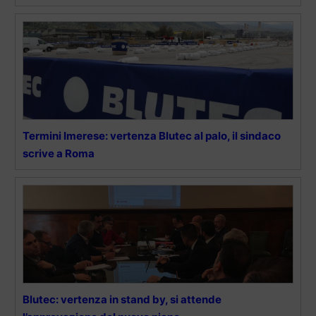
Termini Imerese: vertenza Blutec al palo, il sindaco
scrive a Roma
Blutec: vertenza in stand by, si attende