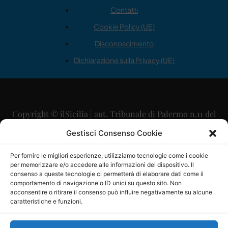
Contatti
Cookie Policy (UE)
Disconoscimento
Dichiarazione sulla Privacy (UE)
Copyright © ilSicilia | aut. Tribunale di Palermo n.11 del
29/09/2015
Gestisci Consenso Cookie
Editore: Mercurio Comunicazione Soc. Coop. A.R.L.
Per fornire le migliori esperienze, utilizziamo tecnologie come i cookie
per memorizzare e/o accedere alle informazioni del dispositivo. Il
Direttore Editoriale: Maurizio Scaglione
consenso a queste tecnologie ci permetterà di elaborare dati come il
comportamento di navigazione o ID unici su questo sito. Non
Direttore Responsabile: Maria Calabrese
acconsentire o ritirare il consenso può influire negativamente su alcune
caratteristiche e funzioni.
p.zza Sant’Oliva, 9 – 90141 – Palermo – 091335557