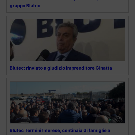
gruppo Blutec
Blutec: rinviato a giudizio imprenditore Ginatta
Blutec Termini Imerese, centinaia di famiglie a