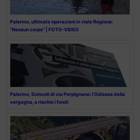
Palermo, ultimate operazioni in viale Regione:
“Nessun corpo” | FOTO-VIDEO
Palermo, Svincoli di via Perpignano: l’Odissea della
vergogna, a rischio i fondi