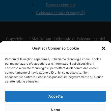
Disconoscimento
Dichiarazione sulla Privacy (UE)
Copyright © ilSicilia | aut. Tribunale di Palermo n.11 del
29/09/2015
Gestisci Consenso Cookie
Editore: Mercurio Comunicazione Soc. Coop. A.R.L.
Per fornire le migliori esperienze, utilizziamo tecnologie come i cookie
per memorizzare e/o accedere alle informazioni del dispositivo. Il
Direttore Editoriale: Maurizio Scaglione
consenso a queste tecnologie ci permetterà di elaborare dati come il
comportamento di navigazione o ID unici su questo sito. Non
Direttore Responsabile: Maria Calabrese
acconsentire o ritirare il consenso può influire negativamente su alcune
caratteristiche e funzioni.
p.zza Sant’Oliva, 9 – 90141 – Palermo – 091335557
P.IVA: 06334930820
Accetta
Mercurio Comunicazione Società Cooperativa a r.l. è
iscritta al Registro degli Operatori di Comunicazione al
Nega