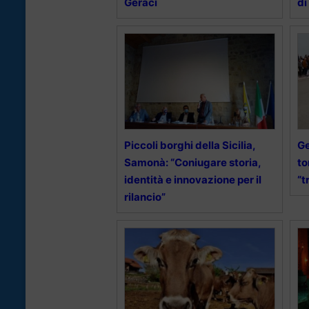
Geraci
di
Piccoli borghi della Sicilia,
Ge
Samonà: “Coniugare storia,
to
identità e innovazione per il
“t
rilancio”