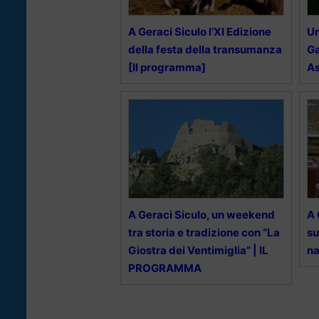
A Geraci Siculo l’XI Edizione
Un
della festa della transumanza
Ga
[Il programma]
As
A Geraci Siculo, un weekend
A 
tra storia e tradizione con “La
su
Giostra dei Ventimiglia” | IL
na
PROGRAMMA