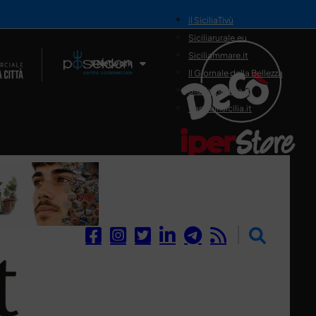
il SiciliaTivù
Siciliarurale.eu
Siciliammare.it
Il Network
Il Giornale della Bellezza
Siciliamedica.it
Sanitainsicilia.it