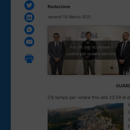
Redazione
venerdì 19 Marzo 2021
Fai clic per accettare i
cookie per questo servizio
GUARD
C’è tempo per votare fino alle 23.59 d
t
d
q