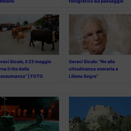
 Milano
fotografico sul paesaggio
raci Siculo, il 23 maggio
Geraci Siculo: “No alla
rna il rito della
cittadinanza onoraria a
ransumanza” | FOTO
Liliana Segre”