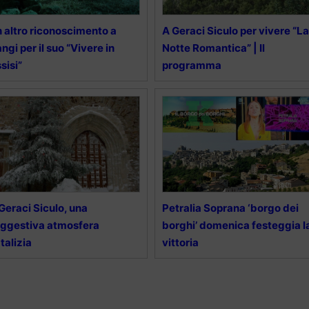
 altro riconoscimento a
A Geraci Siculo per vivere “La
ngi per il suo “Vivere in
Notte Romantica” | Il
sisi”
programma
Geraci Siculo, una
Petralia Soprana ‘borgo dei
ggestiva atmosfera
borghi’ domenica festeggia l
talizia
vittoria