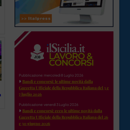
Pubblicazione: mercoledì 8 Luglio 2026
Bandi e concorsi: le ultime novità dalla
Gazzetta Ufficiale della Repubblica Italiana del 3 e
7 luglio 2026
a
Pubblicazione: venerdì 3 Luglio 2026
Bandi e concorsi: ecco le ultime novità dalla
Gazzetta Ufficiale della Repubblica Italiana del 26
e 30 giugno 2026