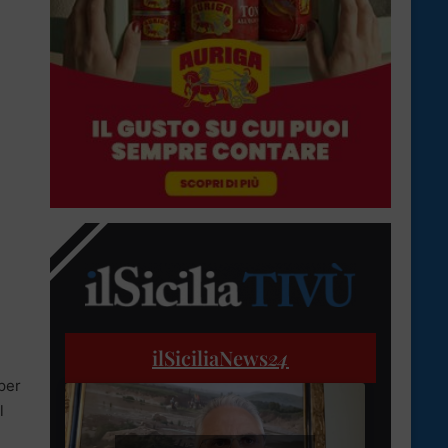
ilSiciliaNews
24
 per
l