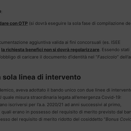
D
:
lidare con OTP
(si dovrà eseguire la sola fase di compilazione de
umentazione aggiuntiva valida ai fini concorsuali (es. ISEE
,
la richiesta benefici non si dovrà regolarizzare
. Essendo stati
 l’obbligo di caricare il documento d’identità nel “
Fascicolo
” dell’
sola linea di intervento
emico, aveva adottato il bando unico con due linee di intervent
U quale misura straordinaria legata all’emergenza Covid-19:
no iscriversi per l’a.a. 2020/21 ad anni successivi al primo,
i quali erano in possesso del requisito di merito previsto dal ba
sesso del requisito di merito ridotto del cosiddetto “
Bonus Covi