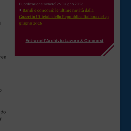
Pubblicazione: venerdì 26 Giugno 2026
Bandi e concorsi: le ultime novità dalla
Gazzetta Ufficiale della Repubblica Italiana del 23
giugno 2026
l
Entra nell'Archivio Lavoro & Concorsi
area
o
ndo
d
”