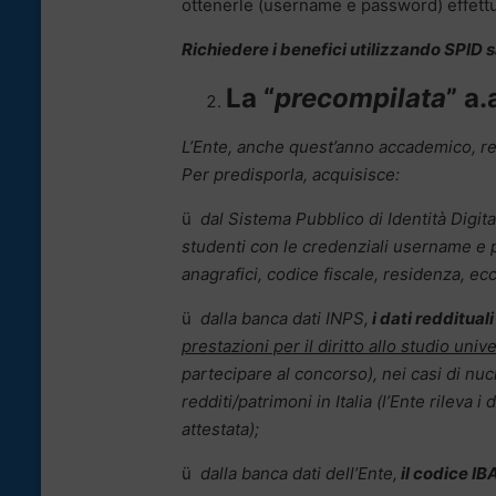
ottenerle (username e password) effettua
Richiedere i benefici utilizzando SPID 
La “
precompilata
” a
L’Ente, anche quest’anno accademico, re
Per predisporla, acquisisce:
ü
dal Sistema Pubblico di Identità Digit
studenti con le credenziali username e 
anagrafici, codice fiscale, residenza, ec
ü
dalla banca dati INPS,
i dati redditual
prestazioni per il diritto allo studio unive
partecipare al concorso), nei casi di nucle
redditi/patrimoni in Italia (l’Ente rileva i 
attestata);
ü
dalla banca dati dell’Ente,
il codice IB