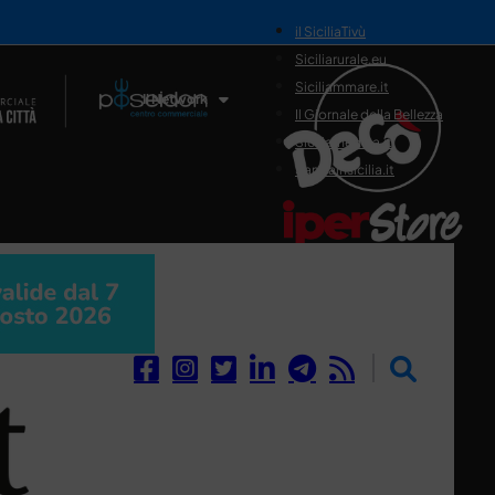
il SiciliaTivù
Siciliarurale.eu
Siciliammare.it
Il Network
Il Giornale della Bellezza
Siciliamedica.it
Sanitainsicilia.it