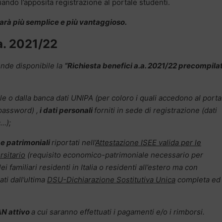
ndo l’apposita registrazione al portale studenti.
sarà più semplice e più vantaggioso.
.a. 2021/22
nde disponibile la
“Richiesta benefici a.a. 2021/22 precompila
ale o dalla banca dati UNIPA (per coloro i quali accedono al porta
password) ,
i dati personali
forniti in sede di registrazione (dati
c…);
i e patrimoniali
riportati nell’
Attestazione ISEE valida per le
rsitario
(requisito economico-patrimoniale necessario per
i familiari residenti in Italia o residenti all’estero ma con
dati dall’ultima
DSU-Dichiarazione Sostitutiva Unica
completa ed
AN attivo
a cui saranno effettuati i pagamenti e/o i rimborsi.