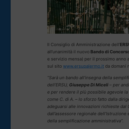
Il Consiglio di Amministrazione dell’
ERS
all’unanimità il nuovo
Bando di Concorso 
e servizio mensa) per il prossimo anno
sul sito
www.ersupalermo.it
da domani ma
“Sarà un bando all’insegna della semplifi
dell’ERSU,
Giuseppe Di Miceli
– per anda
e per rendere il più possibile agevole l
come C. di A. – lo sforzo fatto dalla dir
adeguarsi alle innovazioni richieste dal C.
dall’assessore regionale dell’Istruzione
della semplificazione amministrativa”.