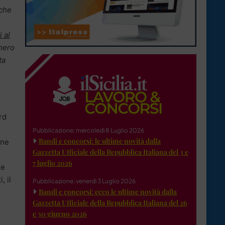
 che
 al
umero
ta
rd
Pubblicazione: mercoledì 8 Luglio 2026
Bandi e concorsi: le ultime novità dalla
one
Gazzetta Ufficiale della Repubblica Italiana del 3 e
7 luglio 2026
re
, il
Pubblicazione: venerdì 3 Luglio 2026
Bandi e concorsi: ecco le ultime novità dalla
Gazzetta Ufficiale della Repubblica Italiana del 26
e 30 giugno 2026