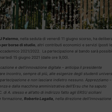
U Palermo
, nella seduta di venerdì 11 giugno scorso, ha deliber
per borse di studio
, altri contributi economici e servizi (posti l
 accademico 2021/2022. La partecipazione al bando sarà possibi
rtedì 15 giugno 2021 (dalle ore 9,00).
cazione e dell’innovazione digitale – anticipa il presidente
re incontro, sempre di più, alle esigenze degli studenti univers
a partecipazione e non lasciare indietro nessuno. Apprezziamo –
igenza e dalla macchina amministrativa dell’Ersu che ha saputo
 di A. stesso e all’atto di indirizzo fatto agli ERSU siciliani
 e formazione,
Roberto Lagalla,
nella direzione dell’innovazione