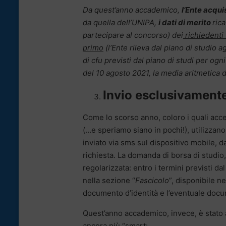
Da quest’anno accademico,
l’Ente acqui
da quella dell’UNIPA,
i dati di merito
rica
partecipare al concorso) dei
richiedenti
primo
(l’Ente rileva dal piano di studio a
di cfu previsti dal piano di studi per ogn
del 10 agosto 2021, la media aritmetica de
Invio esclusivamente 
Come lo scorso anno, coloro i quali acc
(…e speriamo siano in pochi!), utilizza
inviato via sms sul dispositivo mobile, 
richiesta. La domanda di borsa di studi
regolarizzata: entro i termini previsti da
nella sezione “
Fascicolo
”, disponibile n
documento d’identità e l’eventuale docum
Quest’anno accademico, invece, è stato 
ancora più “smart: