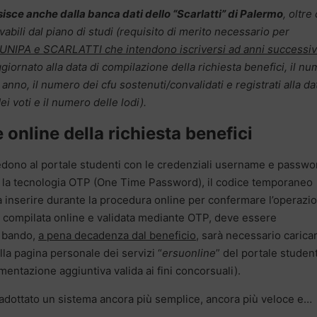
sisce anche dalla banca dati dello “Scarlatti” di Palermo
, oltre
vabili dal piano di studi (requisito di merito necessario per
 UNIPA e SCARLATTI che intendono iscriversi ad anni successivi
ggiornato alla data di compilazione della richiesta benefici, il n
i anno, il numero dei cfu sostenuti/convalidati e registrati alla da
i voti e il numero delle lodi).
online della richiesta benefici
edono al portale studenti con le credenziali username e passwo
no la tecnologia OTP (One Time Password), il codice temporaneo
da inserire durante la procedura online per confermare l’operazi
o, compilata online e validata mediante OTP, deve essere
l bando,
a pena decadenza dal beneficio
, sarà necessario carica
ella pagina personale dei servizi “
ersuonline
” del portale studenti
entazione aggiuntiva valida ai fini concorsuali).
adottato un sistema ancora più semplice, ancora più veloce e…