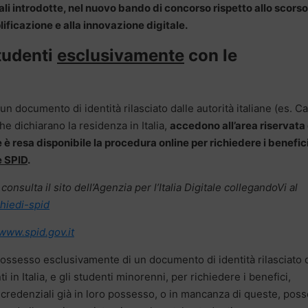
rali introdotte, nel nuovo bando di concorso rispetto allo scorso
ificazione e alla innovazione digitale
.
tudenti
esclusivamente
con le
n documento di identità rilasciato dalle autorità italiane (es. Ca
che dichiarano la residenza in Italia,
accedono all’area riservata
e è resa disponibile la procedura online per richiedere i benefici
e SPID
.
nsulta il sito dell’Agenzia per l’Italia Digitale collegandoVi al
chiedi-spid
www.spid.gov.it
 possesso esclusivamente di un documento di identità rilasciato 
 in Italia, e gli studenti minorenni, per richiedere i benefici,
e credenziali già in loro possesso, o in mancanza di queste, pos