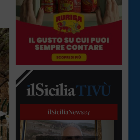
ilSiciliaNews
24