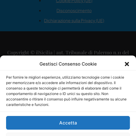
Cookie Policy (UE)
Disconoscimento
Dichiarazione sulla Privacy (UE)
Copyright © ilSicilia | aut. Tribunale di Palermo n.11 del
29/09/2015
Gestisci Consenso Cookie
Editore: Mercurio Comunicazione Soc. Coop. A.R.L.
Per fornire le migliori esperienze, utilizziamo tecnologie come i cookie
per memorizzare e/o accedere alle informazioni del dispositivo. Il
Direttore Editoriale: Maurizio Scaglione
consenso a queste tecnologie ci permetterà di elaborare dati come il
comportamento di navigazione o ID unici su questo sito. Non
Direttore Responsabile: Maria Calabrese
acconsentire o ritirare il consenso può influire negativamente su alcune
caratteristiche e funzioni.
p.zza Sant’Oliva, 9 – 90141 – Palermo – 091335557
P.IVA: 06334930820
Accetta
Mercurio Comunicazione Società Cooperativa a r.l. è