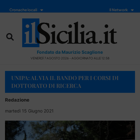
Cronache locali
Il Network
Fondato da Maurizio Scaglione
VENERDÌ 7 AGOSTO 2026 - AGGIORNATO ALLE 12:58
UNIPA: AL VIA IL BANDO PER I CORSI DI
DOTTORATO DI RICERCA
Redazione
martedì 15 Giugno 2021