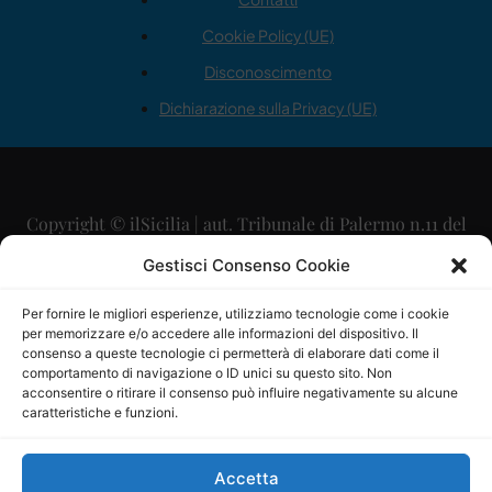
Cookie Policy (UE)
Disconoscimento
Dichiarazione sulla Privacy (UE)
Copyright © ilSicilia | aut. Tribunale di Palermo n.11 del
29/09/2015
Gestisci Consenso Cookie
Editore: Mercurio Comunicazione Soc. Coop. A.R.L.
Per fornire le migliori esperienze, utilizziamo tecnologie come i cookie
per memorizzare e/o accedere alle informazioni del dispositivo. Il
Direttore Editoriale: Maurizio Scaglione
consenso a queste tecnologie ci permetterà di elaborare dati come il
comportamento di navigazione o ID unici su questo sito. Non
Direttore Responsabile: Maria Calabrese
acconsentire o ritirare il consenso può influire negativamente su alcune
caratteristiche e funzioni.
p.zza Sant’Oliva, 9 – 90141 – Palermo – 091335557
P.IVA: 06334930820
Accetta