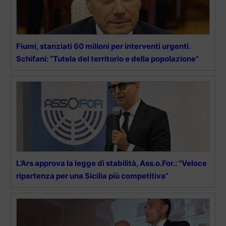
Fiumi, stanziati 60 milioni per interventi urgenti.
Schifani: “Tutela del territorio e della popolazione”
L’Ars approva la legge di stabilità, Ass.o.For.: “Veloce
ripartenza per una Sicilia più competitiva”