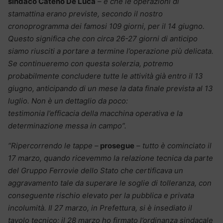
sindaco Cateno De Luca
–
è che le operazioni di
stamattina erano previste, secondo il nostro
cronoprogramma dei famosi 109 giorni, per il 14 giugno.
Questo significa che con circa 26-27 giorni di anticipo
siamo riusciti a portare a termine l’operazione più delicata.
Se continueremo con questa solerzia, potremo
probabilmente concludere tutte le attività già entro il 13
giugno, anticipando di un mese la data finale prevista al 13
luglio. Non è un dettaglio da poco:
testimonia l’efficacia della macchina operativa e la
determinazione messa in campo”.
“Ripercorrendo le tappe –
prosegue
– tutto è cominciato il
17 marzo, quando ricevemmo la relazione tecnica da parte
del Gruppo Ferrovie dello Stato che certificava un
aggravamento tale da superare le soglie di tolleranza, con
conseguente rischio elevato per la pubblica e privata
incolumità.
Il 27 marzo, in Prefettura, si è insediato il
tavolo tecnico; il 28 marzo ho firmato l’ordinanza sindacale