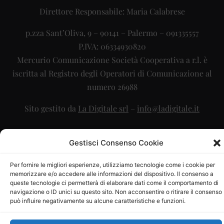
Direttore Responsabile: Maria Calabrese
p.zza Sant’Oliva, 9 – 90141 – Palermo – 091335557
P.IVA: 06334930820
Mercurio Comunicazione Società Cooperativa a r.l. è
iscritta al Registro degli Operatori di Comunicazione al
numero 26988
Sito gestito da
La Digitale srl
–
info@ladigitale.it
Gestisci Consenso Cookie
Per fornire le migliori esperienze, utilizziamo tecnologie come i cookie per
memorizzare e/o accedere alle informazioni del dispositivo. Il consenso a
queste tecnologie ci permetterà di elaborare dati come il comportamento di
navigazione o ID unici su questo sito. Non acconsentire o ritirare il consenso
può influire negativamente su alcune caratteristiche e funzioni.