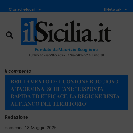
Cronache locali
Il Network
Fondato da Maurizio Scaglione
LUNEDÌ 10 AGOSTO 2026 - AGGIORNATO ALLE 10:38
Il commento
BRILLAMENTO DEL COSTONE ROCCIOSO
A TAORMINA, SCHIFANI: “RISPOSTA
RAPIDA ED EFFICACE, LA REGIONE RESTA
AL FIANCO DEL TERRITORIO”
Redazione
domenica 18 Maggio 2025