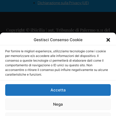
Dichiarazione sulla Privacy (UE)
Copyright © ilSicilia | aut. Tribunale di Palermo n.11 del
29/09/2015
Gestisci Consenso Cookie
Editore: Mercurio Comunicazione Soc. Coop. A.R.L.
Per fornire le migliori esperienze, utilizziamo tecnologie come i cookie
per memorizzare e/o accedere alle informazioni del dispositivo. Il
Direttore Editoriale: Maurizio Scaglione
consenso a queste tecnologie ci permetterà di elaborare dati come il
comportamento di navigazione o ID unici su questo sito. Non
Direttore Responsabile: Maria Calabrese
acconsentire o ritirare il consenso può influire negativamente su alcune
caratteristiche e funzioni.
p.zza Sant’Oliva, 9 – 90141 – Palermo – 091335557
P.IVA: 06334930820
Accetta
Mercurio Comunicazione Società Cooperativa a r.l. è
iscritta al Registro degli Operatori di Comunicazione al
Nega
numero 26988