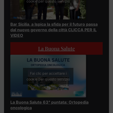
cookie per questo servizio
Bar Sicilia, a Ispica la sfida per il futuro passa
dal nuovo governo della città CLICCA PER IL
VIDEO
La Buona Salute
Fai clic per accettare i
cookie per questo servizio
La Buona Salute 63° puntata: Ortopedia
oncologica