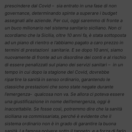
prescindere dal Covid – sia entrato in una fase di non
governance, determinando spinte a superare i budget
assegnati alle aziende. Per cui, oggi saremmo di fronte a
un buco milionario nel sistema sanitario siciliano. Non ci
scordiamo che la Sicilia, oltre 10 anni fa, è stata sottoposta
ad un piano di rientro e l’abbiamo pagato a caro prezzo in
termini di prestazioni sanitarie. E se dopo 10 anni, siamo
nuovamente di fronte ad un disordine dei conti e al rischio
di essere penalizzati sul piano dei servizi sanitari – in un
tempo in cui dopo la stagione del Covid, dovrebbe
ripartire la sanità in senso ordinario, garantendo le
classiche prestazioni che sono state negate durante
l’emergenza- qualcosa non va. Se allora ci poteva essere
una giustificazione in nome dell’emergenza, oggi è
inaccettabile. Se fosse così, potremmo dire che la sanità
siciliana va commissariata, perché è evidente che il
sistema ordinario non è in grado di garantire la buona
sanità. La famosa polvere sotto il tappeto, e a forza di farlo