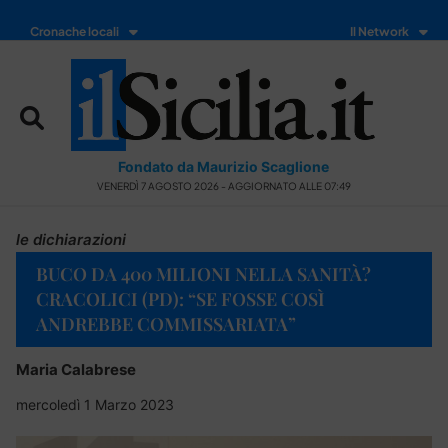
Cronache locali
Il Network
Fondato da Maurizio Scaglione
VENERDÌ 7 AGOSTO 2026 - AGGIORNATO ALLE 07:49
le dichiarazioni
BUCO DA 400 MILIONI NELLA SANITÀ?
CRACOLICI (PD): “SE FOSSE COSÌ
ANDREBBE COMMISSARIATA”
Maria Calabrese
mercoledì 1 Marzo 2023