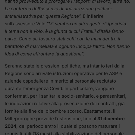
hanno provveduto a prorogare i rapporti di lavoro, altre no.
La conferma dell’assenza di una direzione politico-
amministrativa per questa Regione”.
E infierire
sull’assessore Volo
“Mi sembra un altro gesto di ipocrisia.
Il tema non è Volo, è la giunta di cui Fratelli d’Italia fanno
parte. Come se fossero stati colti con le mani dentro il
barattolo di marmellata e ognuno incolpa l’altro. Non hanno
idea di come affrontare la questione”.
Saranno state le pressioni politiche, ma intanto ieri dalla
Regione sono arrivate istruzioni operative per le ASP e
aziende ospedaliere in merito al personale reclutato
durante l’emergenza Covid. In particolare, vengono
confermati, per i sanitari e socio-sanitario, e parasanitari,
le indicazioni relative alla prosecuzione dei contratti, già
fornite alla fine del dicembre scorso. Esattamente, il
Milleproroghe prevede l’estensione, fino al
31 dicembre
2024,
del periodo entro il quale si possono maturare i
requisiti utili (18 mesi) alla stabilizzazione del personale