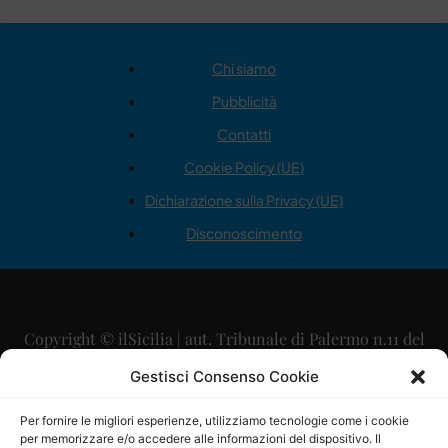
Chi siamo
Pubblicità
Contatti
Cookie Policy (UE)
Dichiarazione sulla Privacy (UE)
Disconoscimento
Copyright © ilSicilia | aut. Tribunale di Palermo n.11 del
29/09/2015
Gestisci Consenso Cookie
Editore: Mercurio Comunicazione Soc. Coop. A.R.L.
Per fornire le migliori esperienze, utilizziamo tecnologie come i cookie
per memorizzare e/o accedere alle informazioni del dispositivo. Il