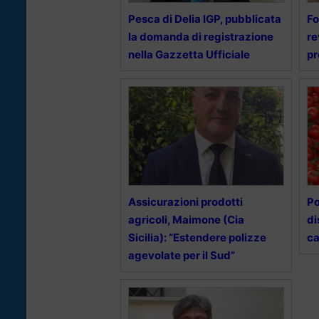
Pesca di Delia IGP, pubblicata
Fo
la domanda di registrazione
re
nella Gazzetta Ufficiale
pr
Assicurazioni prodotti
Po
agricoli, Maimone (Cia
di
Sicilia): “Estendere polizze
ca
agevolate per il Sud”