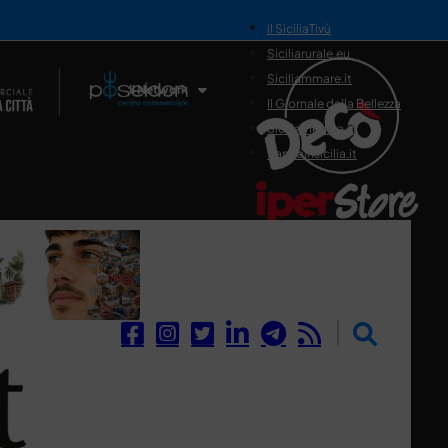
il SiciliaTivù
Siciliarurale.eu
Siciliammare.it
Il Network
Il Giornale della Bellezza
Siciliamedica.it
Sanitainsicilia.it