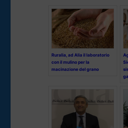
Ruralia, ad Alia il laboratorio
Ag
con il mulino per la
Si
macinazione del grano
si
ga