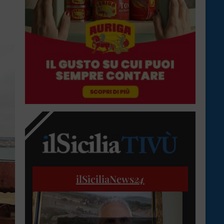
ilSiciliaNews
24