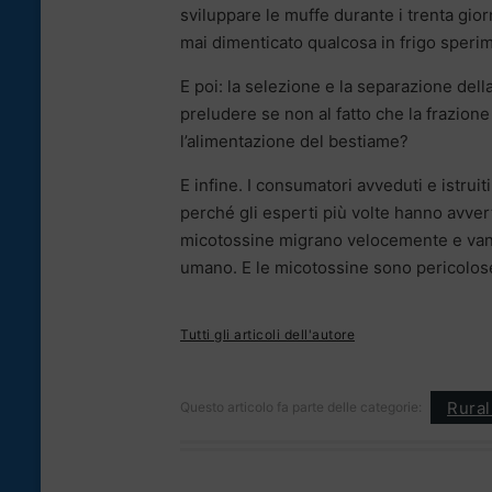
sviluppare le muffe durante i trenta gior
mai dimenticato qualcosa in frigo speri
E poi: la selezione e la separazione del
preludere se non al fatto che la frazion
l’alimentazione del bestiame?
E infine. I consumatori avveduti e istrui
perché gli esperti più volte hanno avvert
micotossine migrano velocemente e vanno 
umano. E le micotossine sono pericolose
Tutti gli articoli dell'autore
Rura
Questo articolo fa parte delle categorie: