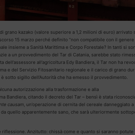
e di grano kazako (valore superiore a 1,2 milioni di euro) arrivato 
 scorso 15 marzo perché definito “non compatibile con il genere
ale insieme a Sanità Marittima e Corpo Forestale? In tanti si so
zie a un provvedimento del Tar di Catania, sarebbe stato rimes
ota dell’assessore all’agricoltura Edy Bandiera, il Tar non ha revo
a e del Servizio Fitosanitario regionale e il carico di grano dur
d è sotto sigillo dell’Autorità che ha emesso il provvedimento.
lcuna autorizzazione alla trasformazione e alla
a Bandiera, citando il decreto del Tar – bensì è stata riconosci
nte causam
, un’operazione di cernita del cereale danneggiato a
, da quello apparentemente sano, che sarà ulteriormente sottop
e riflessione. Anzitutto: chissà come e quanto si saranno potute