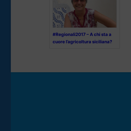
#Regionali2017 – A chi sta a
cuore l’agricoltura siciliana?