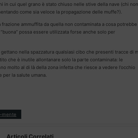
ni in cui quel grano è stato chiuso nelle stive della nave (chi no
mentando come sia veloce la propagazione delle muffe?).
la frazione ammuffita da quella non contaminata a cosa potrebbe
e “buona” possa essere utilizzata forse anche solo per
ti gettano nella spazzatura qualsiasi cibo che presenti tracce di 
ito che è inutile allontanare solo la parte contaminata: le
molto al di là della zona infetta che riesce a vedere l’occhio
 per la salute umana.
l-mente
Articoli Correlati