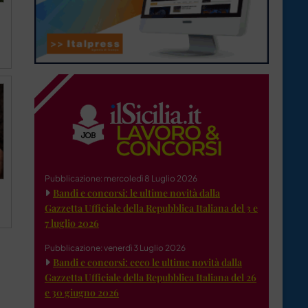
Pubblicazione: mercoledì 8 Luglio 2026
Bandi e concorsi: le ultime novità dalla
Gazzetta Ufficiale della Repubblica Italiana del 3 e
7 luglio 2026
Pubblicazione: venerdì 3 Luglio 2026
Bandi e concorsi: ecco le ultime novità dalla
Gazzetta Ufficiale della Repubblica Italiana del 26
e 30 giugno 2026