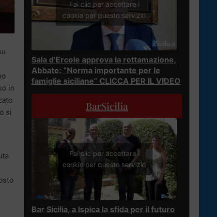
Fai clic per accettare i
cookie per questo servizio
su
Sala d’Ercole approva la rottamazione,
Abbate: “Norma importante per le
no
famiglie siciliane” CLICCA PER IL VIDEO
so in
cato
BarSicilia
o si
Fai clic per accettare i
uta
cookie per questo servizio
osto
Bar Sicilia, a Ispica la sfida per il futuro