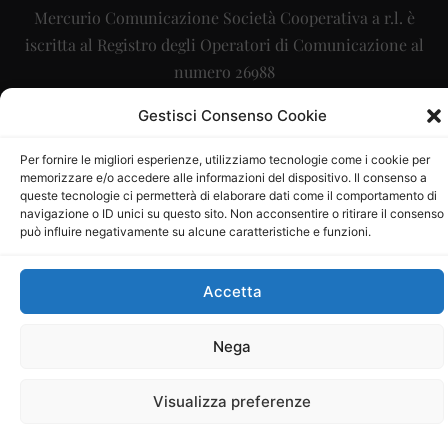
Mercurio Comunicazione Società Cooperativa a r.l. è
iscritta al Registro degli Operatori di Comunicazione al
numero 26988
Sito gestito da
La Digitale srl
–
info@ladigitale.it
Gestisci Consenso Cookie
Per fornire le migliori esperienze, utilizziamo tecnologie come i cookie per
memorizzare e/o accedere alle informazioni del dispositivo. Il consenso a
queste tecnologie ci permetterà di elaborare dati come il comportamento di
navigazione o ID unici su questo sito. Non acconsentire o ritirare il consenso
può influire negativamente su alcune caratteristiche e funzioni.
Accetta
Nega
Visualizza preferenze