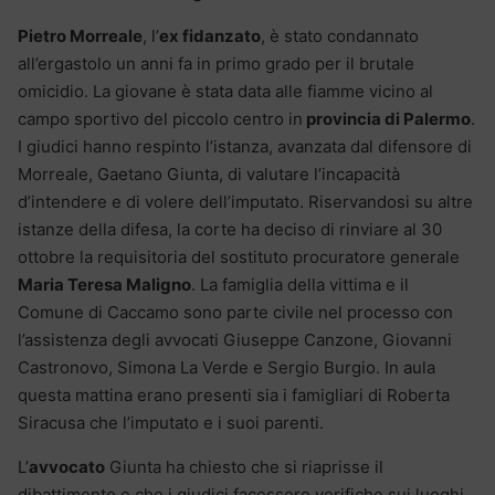
Pietro Morreale
, l’
ex fidanzato
, è stato condannato
all’ergastolo un anni fa in primo grado per il brutale
omicidio. La giovane è stata data alle fiamme vicino al
campo sportivo del piccolo centro in
provincia di Palermo
.
I giudici hanno respinto l’istanza, avanzata dal difensore di
Morreale, Gaetano Giunta, di valutare l’incapacità
d’intendere e di volere dell’imputato. Riservandosi su altre
istanze della difesa, la corte ha deciso di rinviare al 30
ottobre la requisitoria del sostituto procuratore generale
Maria Teresa Maligno
. La famiglia della vittima e il
Comune di Caccamo sono parte civile nel processo con
l’assistenza degli avvocati Giuseppe Canzone, Giovanni
Castronovo, Simona La Verde e Sergio Burgio. In aula
questa mattina erano presenti sia i famigliari di Roberta
Siracusa che l’imputato e i suoi parenti.
L’
avvocato
Giunta ha chiesto che si riaprisse il
dibattimento e che i giudici facessero verifiche sui luoghi