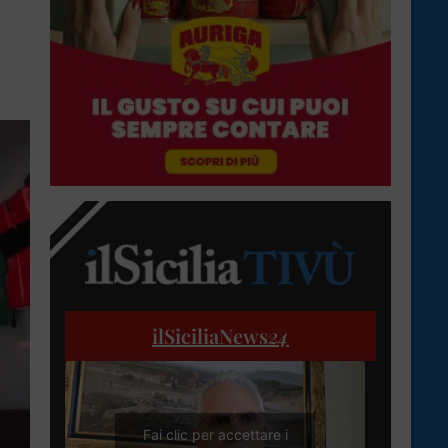
ilSiciliaNews
24
Fai clic per accettare i