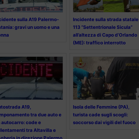
cidente sulla A19 Palermo-
Incidente sulla strada statale
tania: gravi un uomo e una
113 “Settentrionale Sicula”
onna
all’altezza di Capo d’Orlando
(ME): traffico interrotto
tostrada A19,
Isola delle Femmine (PA),
mponamento tra due auto e
turista cade sugli scogli:
 autocarro: code e
soccorso dai vigili del fuoco
llentamenti tra Altavilla e
gheria in direzione Palermo