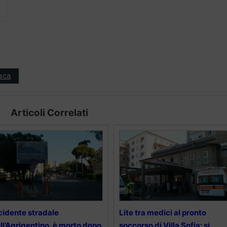
aca
Articoli Correlati
cidente stradale
Lite tra medici al pronto
ll’Agrigentino, è morto dopo
soccorso di Villa Sofia: si