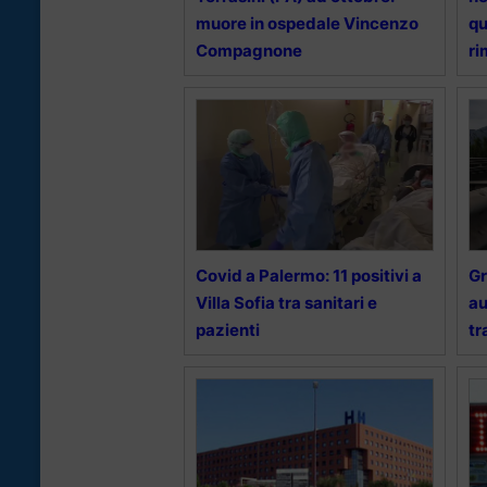
muore in ospedale Vincenzo
qu
Compagnone
ri
Covid a Palermo: 11 positivi a
Gr
Villa Sofia tra sanitari e
au
pazienti
tr