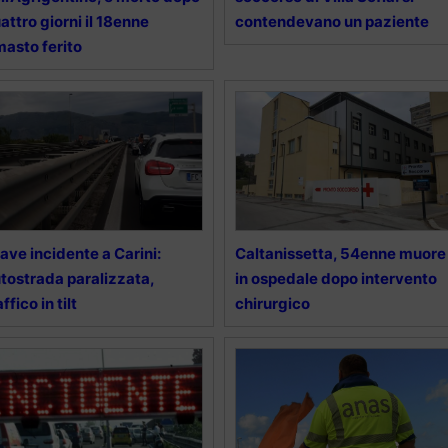
attro giorni il 18enne
contendevano un paziente
masto ferito
ave incidente a Carini:
Caltanissetta, 54enne muore
tostrada paralizzata,
in ospedale dopo intervento
affico in tilt
chirurgico