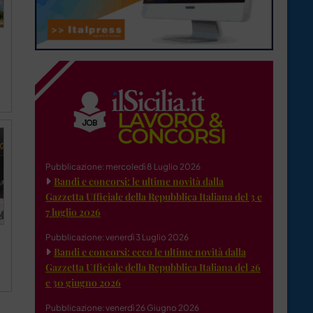
Pubblicazione: mercoledì 8 Luglio 2026
Bandi e concorsi: le ultime novità dalla
Gazzetta Ufficiale della Repubblica Italiana del 3 e
7 luglio 2026
Pubblicazione: venerdì 3 Luglio 2026
Bandi e concorsi: ecco le ultime novità dalla
Gazzetta Ufficiale della Repubblica Italiana del 26
e 30 giugno 2026
Pubblicazione: venerdì 26 Giugno 2026