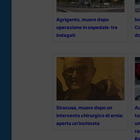
Agrigento, muore dopo
In
operazione in ospedale: tre
Ca
indagati
d
Siracusa, muore dopo un
Au
intervento chirurgico di ernia:
ta
aperta un’inchiesta
un
ra
Ba