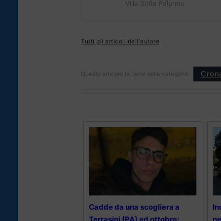
Villa Sofia Palermo
Tutti gli articoli dell'autore
Cron
Questo articolo fa parte delle categorie:
Cadde da una scogliera a
In
Terrasini (PA) ad ottobre:
ne