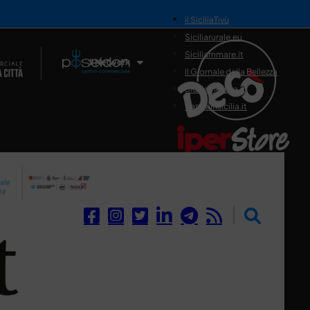
il SiciliaTivù
Siciliarurale.eu
Siciliammare.it
Il Network
Il Giornale della Bellezza
Siciliamedica.it
Sanitainsicilia.it