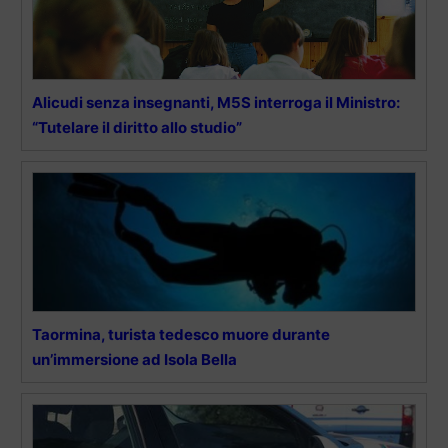
Alicudi senza insegnanti, M5S interroga il Ministro:
“Tutelare il diritto allo studio”
Taormina, turista tedesco muore durante
un’immersione ad Isola Bella