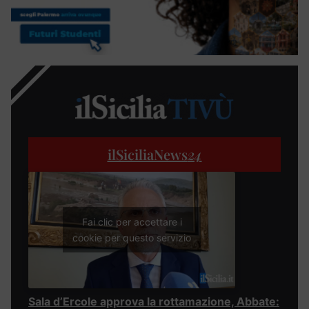
ilSiciliaNews
24
Fai clic per accettare i
cookie per questo servizio
Sala d’Ercole approva la rottamazione, Abbate: