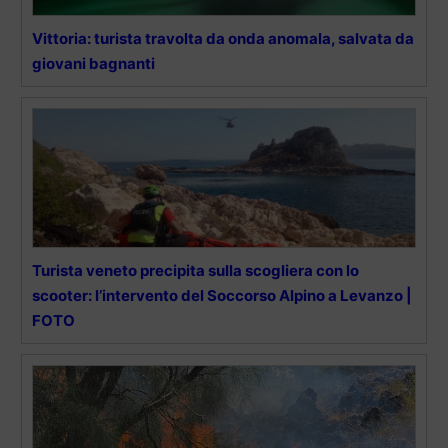
Vittoria: turista travolta da onda anomala, salvata da
giovani bagnanti
Turista veneto precipita sulla scogliera con lo
scooter: l’intervento del Soccorso Alpino a Levanzo |
FOTO