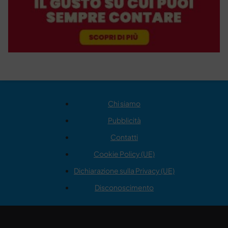
Chi siamo
Pubblicità
Contatti
Cookie Policy (UE)
Dichiarazione sulla Privacy (UE)
Disconoscimento