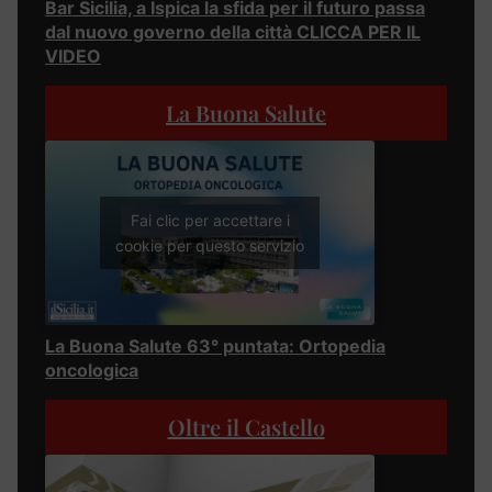
Bar Sicilia, a Ispica la sfida per il futuro passa
dal nuovo governo della città CLICCA PER IL
VIDEO
La Buona Salute
Fai clic per accettare i
cookie per questo servizio
La Buona Salute 63° puntata: Ortopedia
oncologica
Oltre il Castello