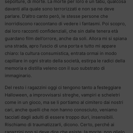
sepolture, di morte. La morte per loro è un tabù, qualcosa
davanti alla quale sono terrorizzati e non se ne deve
parlare. D’altro canto però, le stesse persone che
inorridiscono raccontano di vedere i fantasmi. Poi scopro,
dai loro racconti confidenziali, che sin dalle tenera età
guardano film dell’orrore, anche da soli. Allora mi si spiana
una strada, apro l’uscio di una porta e tutto mi appare
chiaro: la cultura consumistica, entrata ormai in modo
capillare in ogni strato della società, estirpa le radici della
memoria e distilla veleno con il suo substrato di
immaginario.
Del resto i ragazzini oggi ci tengono tanto a festeggiare
Halloween, a improvvisarsi streghe, vampiri e scheletri
come in un gioco, ma se li portiamo al cimitero dai nostri
cari, anche quelli che non hanno conosciuto, veniamo
tacciati dagli adulti di essere troppo duri, insensibili.
Rischiamo di traumatizzarli, dicono. Certo, perché ai
ragazzini non si deve dire che esiste, la morte, non glielo