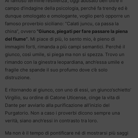
Al famoso termine‘resilienza’, oggi abusato ben oltre il
campo d’indagine della psicologia, perché fa trendy ed è
dunque omologato e omologante, voglio però opporre un
famoso proverbio siciliano: “Calati juncu, ca passa la
china”, ovvero
“Giunco, piegati per fare passare la piena
del fiume”
. Mi piace di più, lo sento mio, è pieno di
immagini forti, rimanda a più campi semantici. Perché il
giunco, così umile, si piega ma non si spezza. Trovo un
rimando con la ginestra leopardiana, anch’essa umile e
fragile che spande il suo profumo dove c’è solo
distruzione.
E ritornando al giunco, con uno di essi, un giunco‘schietto’
Virgilio, su ordine di Catone Uticense, cinge la vita di
Dante per avviarlo alla purificazione all’inizio del
Purgatorio. Non a caso i proverbi dicono sempre una
verità, siano anch’essi in contrasto tra loro.
Ma non è il tempo di pontificare né di mostrarsi più saggi