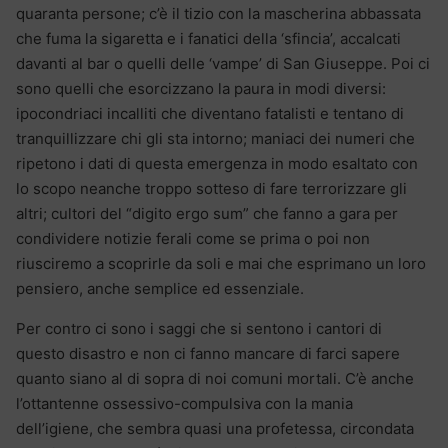
quaranta persone; c’è il tizio con la mascherina abbassata
che fuma la sigaretta e i fanatici della ‘sfincia’, accalcati
davanti al bar o quelli delle ‘vampe’ di San Giuseppe. Poi ci
sono quelli che esorcizzano la paura in modi diversi:
ipocondriaci incalliti che diventano fatalisti e tentano di
tranquillizzare chi gli sta intorno; maniaci dei numeri che
ripetono i dati di questa emergenza in modo esaltato con
lo scopo neanche troppo sotteso di fare terrorizzare gli
altri; cultori del “digito ergo sum” che fanno a gara per
condividere notizie ferali come se prima o poi non
riusciremo a scoprirle da soli e mai che esprimano un loro
pensiero, anche semplice ed essenziale.
Per contro ci sono i saggi che si sentono i cantori di
questo disastro e non ci fanno mancare di farci sapere
quanto siano al di sopra di noi comuni mortali. C’è anche
l’ottantenne ossessivo-compulsiva con la mania
dell’igiene, che sembra quasi una profetessa, circondata