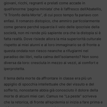
giovani, ricchi, regnanti e prelati come accade in
quell’enorme ‘pagina miniata’ che è l’affresco dell’Abatellis,
“Il Trionfo della Morte”, di cui poco tempo fa parlavo con
enfasi. Il romanzo distopico, che ammiro particolarmente
come genere perché squarcia il velo delle ipocrisie della
società, non mi rende più sapiente ora che la distopia si è
fatta realtà. Dove risiede allora la mia superiorità culturale
rispetto ai miei alunni e al loro immaginario se di fronte a
questa ondata non riesco neanche a rifugiarmi nel
paradiso dei libri, nella calma dell’isolamento? Non sono
diversa da loro: cresciuta in mezzo ai vezzi, ai comfort e
iperprotetta.
Il tema della morte da affrontare in classe era più un
appiglio di spocchia intellettuale che del vissuto e del
sofferto, nonostante abbia già conosciuto il dolore della
morte di alcuni miei cari. Camus ne “La peste” scriveva
che la retorica, di fronte all’epidemia si inizia a fare prima e