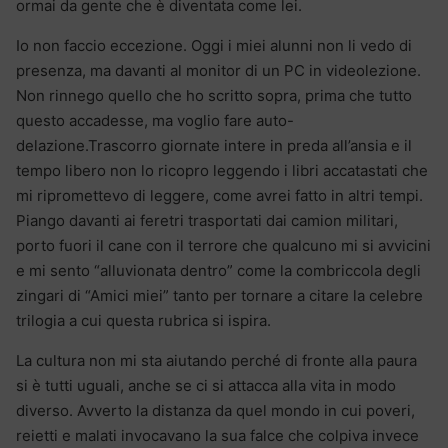
ormai da gente che è diventata come lei.
Io non faccio eccezione. Oggi i miei alunni non li vedo di
presenza, ma davanti al monitor di un PC in videolezione.
Non rinnego quello che ho scritto sopra, prima che tutto
questo accadesse, ma voglio fare auto-
delazione.Trascorro giornate intere in preda all’ansia e il
tempo libero non lo ricopro leggendo i libri accatastati che
mi ripromettevo di leggere, come avrei fatto in altri tempi.
Piango davanti ai feretri trasportati dai camion militari,
porto fuori il cane con il terrore che qualcuno mi si avvicini
e mi sento “alluvionata dentro” come la combriccola degli
zingari di “Amici miei” tanto per tornare a citare la celebre
trilogia a cui questa rubrica si ispira.
La cultura non mi sta aiutando perché di fronte alla paura
si è tutti uguali, anche se ci si attacca alla vita in modo
diverso. Avverto la distanza da quel mondo in cui poveri,
reietti e malati invocavano la sua falce che colpiva invece