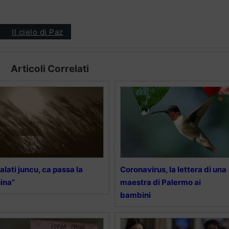
Il cielo di Paz
Articoli Correlati
alati juncu, ca passa la
Coronavirus, la lettera di una
ina”
maestra di Palermo ai
bambini