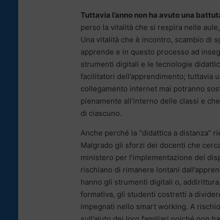
Tuttavia l’anno non ha avuto una battuta
perso la vitalità che si respira nelle aul
Una vitalità che è incontro, scambio di s
apprende e in questo processo ad insegna
strumenti digitali e le tecnologie didatt
facilitatori dell’apprendimento; tuttavi
collegamento internet mai potranno sostit
pienamente all’interno delle classi e che
di ciascuno.
Anche perché la “didattica a distanza” r
Malgrado gli sforzi dei docenti che cerc
ministero per l’implementazione dei dispo
rischiano di rimanere lontani dall’apprend
hanno gli strumenti digitali o, addirittu
formativa, gli studenti costretti a dividere
impegnati nello smart working. A rischio
sull’aiuto dei loro familiari poiché non 