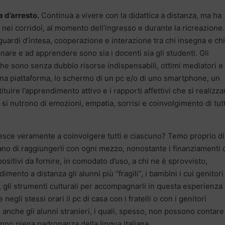
 d’arresto.
Continua a vivere con la didattica a distanza, ma ha
e, nei corridoi, al momento dell’ingresso e durante la ricreazione.
guardi d’intesa, cooperazione e interazione tra chi insegna e chi
re e ad apprendere sono sia i docenti sia gli studenti. Gli
iche sono senza dubbio risorse indispensabili, ottimi mediatori e
a una piattaforma, lo schermo di un pc e/o di uno smartphone, un
uire l’apprendimento attivo e i rapporti affettivi che si realizz
 si nutrono di emozioni, empatia, sorrisi e coinvolgimento di tutt
iesce veramente a coinvolgere tutti e ciascuno? Temo proprio di
ano di raggiungerli con ogni mezzo, nonostante i finanziamenti 
sitivi da fornire, in comodato d’uso, a chi ne è sprovvisto,
imento a distanza gli alunni più “fragili”, i bambini i cui genitor
ra, gli strumenti culturali per accompagnarli in questa esperienza
 negli stessi orari il pc di casa con i fratelli o con i genitori
 anche gli alunni stranieri, i quali, spesso, non possono contare
hanno piena padronanza della lingua italiana.