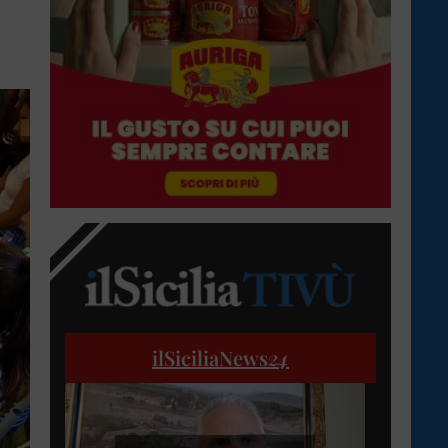
ilSiciliaNews
24