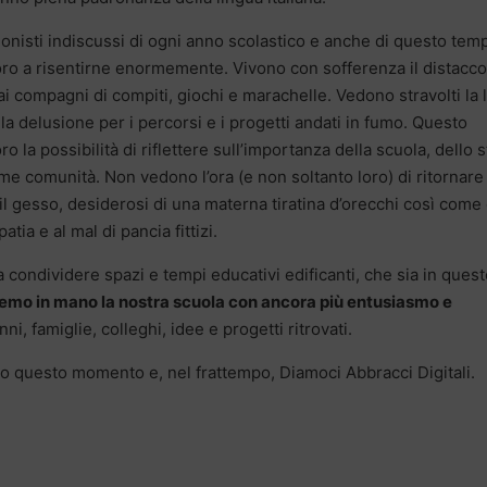
onisti indiscussi di ogni anno scolastico e anche di questo tem
oro a risentirne enormemente. Vivono con sofferenza il distacco
dai compagni di compiti, giochi e marachelle. Vedono stravolti la 
o la delusione per i percorsi e i progetti andati in fumo. Questo
 la possibilità di riflettere sull’importanza della scuola, dello s
e comunità. Non vedono l’ora (e non soltanto loro) di ritornare
e il gesso, desiderosi di una materna tiratina d’orecchi così come 
tia e al mal di pancia fittizi.
 condividere spazi e tempi educativi edificanti, che sia in quest
emo in mano la nostra scuola con ancora più entusiasmo e
, famiglie, colleghi, idee e progetti ritrovati.
amo questo momento e, nel frattempo, Diamoci Abbracci Digitali.