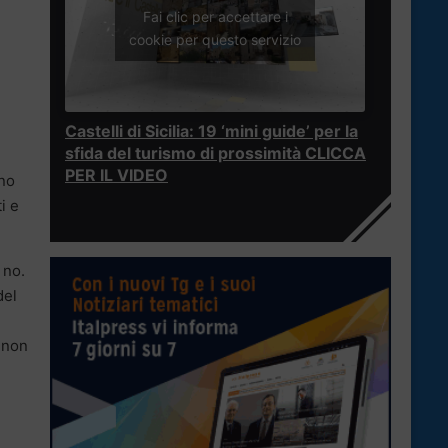
Fai clic per accettare i
cookie per questo servizio
Castelli di Sicilia: 19 ‘mini guide’ per la
sfida del turismo di prossimità CLICCA
PER IL VIDEO
ano
i e
 no.
del
i non