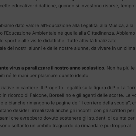
scelte educativo-didattiche, quando si investono risorse, tempo
biamo dato valore all’Educazione alla Legalità, alla Musica, alla
o l’Educazione Ambientale né quella alla Cittadinanza. Abbiamo
lo sport e alle visite didattiche. Tutte attività finalizzate
ale dei nostri alunni e delle nostre alunne, da vivere in un clima
ante virus a paralizzare il nostro anno scolastico.
Non ha più le
iti né le mani per plasmare quanto ideato.
iative in cantiere. Il Progetto Legalità sulla figura di Pio La Torr
in ricordo di Falcone, Borsellino e gli agenti delle scorte. Le v
o e bianche rimangono le pagine de “Il corriere della scuola”, c
ano desideri irrealizzati anche gli incontri con gli scrittori per
li esami che avrebbero dovuto sostenere gli studenti di quinta per
 sono soltanto un ambito traguardo da rimandare purtroppo al