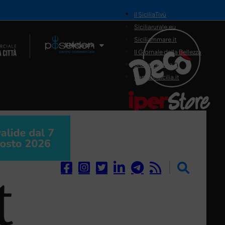
il SiciliaTivù
Siciliarurale.eu
Siciliammare.it
Il Network
Il Giornale della Bellezza
Siciliamedica.it
Sanitainsicilia.it