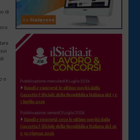
po di
loro
tare
 sui
di
o o
Pubblicazione: mercoledì 8 Luglio 2026
Bandi e concorsi: le ultime novità dalla
Gazzetta Ufficiale della Repubblica Italiana del 3 e
7 luglio 2026
Pubblicazione: venerdì 3 Luglio 2026
Bandi e concorsi: ecco le ultime novità dalla
Gazzetta Ufficiale della Repubblica Italiana del 26
e 30 giugno 2026