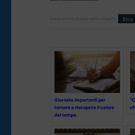
Blog
Questo articolo fa parte delle categorie:
Giornate importanti per
“C
tornare a riscoprire il valore
ch
del tempo