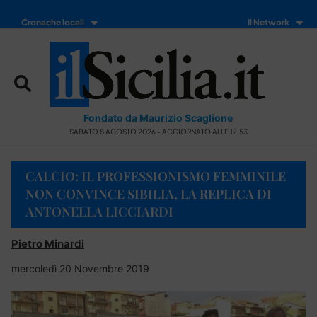
Cronache locali
Il Network
Fondato da Maurizio Scaglione
SABATO 8 AGOSTO 2026 - AGGIORNATO ALLE 12:53
CALCIO: IL PROFESSIONISMO FEMMINILE
NON CONVINCE SIBILIA, LA REPLICA DI
ANTONELLA LICCIARDI
Pietro Minardi
mercoledì 20 Novembre 2019