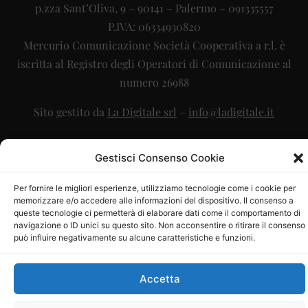
p.zza Sant’Oliva, 9 – 90141 – Palermo – 091335557
P.IVA: 06334930820
Mercurio Comunicazione Società Cooperativa a r.l. è
iscritta al Registro degli Operatori di Comunicazione al
numero 26988
Sito gestito da
La Digitale srl
–
info@ladigitale.it
Gestisci Consenso Cookie
Per fornire le migliori esperienze, utilizziamo tecnologie come i cookie per
memorizzare e/o accedere alle informazioni del dispositivo. Il consenso a
queste tecnologie ci permetterà di elaborare dati come il comportamento di
navigazione o ID unici su questo sito. Non acconsentire o ritirare il consenso
può influire negativamente su alcune caratteristiche e funzioni.
Accetta