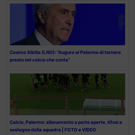
Cosimo Sibilia (LND): “Auguro al Palermo di tornare
presto nel calcio che conta”
Calcio, Palermo: allenamento a porte aperte, tifosi a
sostegno della squadra | FOTO e VIDEO