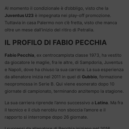
Al momento il condizionale è d’obbligo, visto che la
Juventus U23
è impegnata nei play-off promozione.
Tuttavia in casa Palermo non c’è fretta, visto che manca
oltre un mese dall’inizio del ritiro di Petralia.
IL PROFILO DI FABIO PECCHIA
Fabio Pecchia
, ex centrocampista classe 1973, ha vestito
da giocatore le maglie, fra le altre, di Sampdoria, Juventus
e Napoli, dove ha chiuso la sua carriera. La sua esperienza
da allenatore inizia nel 2011 in quel di
Gubbio
, formazione
neopromossa in Serie B. Qui viene esonerato dopo 10
giornate di campionato, terminando anzitempo la stagione.
La sua carriera riprende l’anno successivo a
Latina
. Ma fra
il tecnico e il club neroblu non sboccia l’amore e il
rapporto si interrompe dopo 26 giornate.
I successi da allenatore di Pecchia iniziano nel 2016,