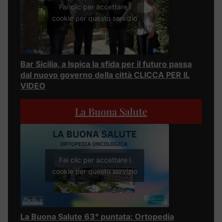
Fai clic per accettare i
cookie per questo servizio
Bar Sicilia, a Ispica la sfida per il futuro passa
dal nuovo governo della città CLICCA PER IL
VIDEO
La Buona Salute
Fai clic per accettare i
cookie per questo servizio
La Buona Salute 63° puntata: Ortopedia