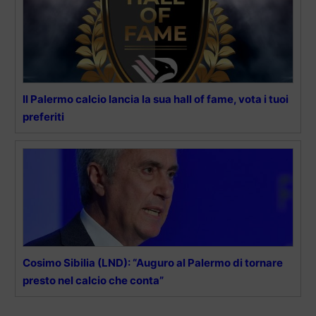
Il Palermo calcio lancia la sua hall of fame, vota i tuoi
preferiti
Cosimo Sibilia (LND): “Auguro al Palermo di tornare
presto nel calcio che conta”