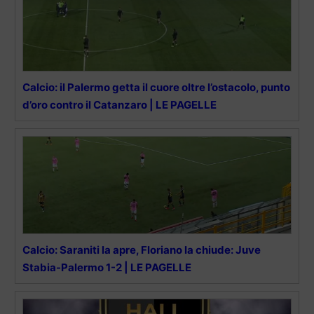
Calcio: il Palermo getta il cuore oltre l’ostacolo, punto
d’oro contro il Catanzaro | LE PAGELLE
Calcio: Saraniti la apre, Floriano la chiude: Juve
Stabia-Palermo 1-2 | LE PAGELLE