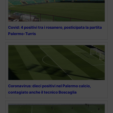
Covid: 4 positivi tra i rosanero, posticipata la partita
Palermo-Turris
Coronavirus: dieci positivi nel Palermo calcio,
contagiato anche il tecnico Boscaglia