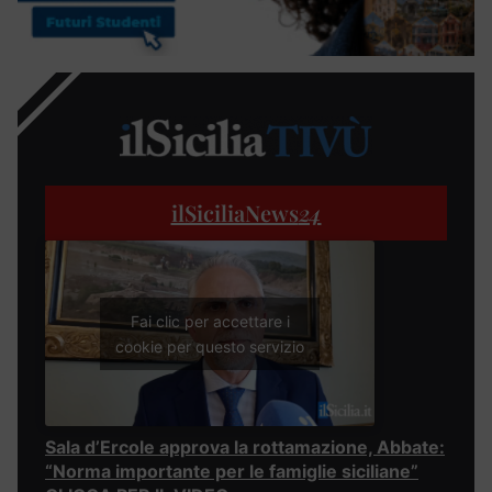
ilSiciliaNews
24
Fai clic per accettare i
cookie per questo servizio
Sala d’Ercole approva la rottamazione, Abbate:
“Norma importante per le famiglie siciliane”