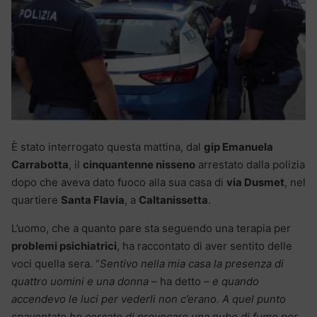
È stato interrogato questa mattina, dal
gip Emanuela
Carrabotta
, il
cinquantenne nisseno
arrestato dalla polizia
dopo che aveva dato fuoco alla sua casa di
via Dusmet
, nel
quartiere
Santa Flavia
, a
Caltanissetta
.
L’uomo, che a quanto pare sta seguendo una terapia per
problemi psichiatrici
, ha raccontato di aver sentito delle
voci quella sera. “
Sentivo nella mia casa la presenza di
quattro uomini e una donna
– ha detto –
e quando
accendevo le luci per vederli non c’erano. A quel punto
spaventato ho cercato di provocare una nube di fumo per