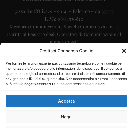
p.zza Sant’Oliva, 9 – 90141 – Palermo – 091335557
P.IVA: 06334930820
Mercurio Comunicazione Società Cooperativa a r.l. è
iscritta al Registro degli Operatori di Comunicazione al
numero 26988
Gestisci Consenso Cookie
Sito gestito da
La Digitale srl
–
info@ladigitale.it
Per fornire le migliori esperienze, utilizziamo tecnologie come i cookie per
memorizzare e/o accedere alle informazioni del dispositivo. Il consenso a
queste tecnologie ci permetterà di elaborare dati come il comportamento di
navigazione o ID unici su questo sito. Non acconsentire o ritirare il consenso
può influire negativamente su alcune caratteristiche e funzioni.
Accetta
Nega