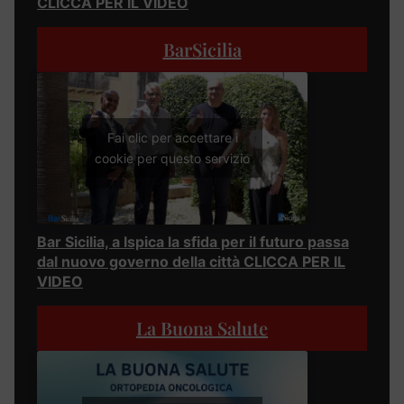
CLICCA PER IL VIDEO
BarSicilia
Fai clic per accettare i
cookie per questo servizio
Bar Sicilia, a Ispica la sfida per il futuro passa
dal nuovo governo della città CLICCA PER IL
VIDEO
La Buona Salute