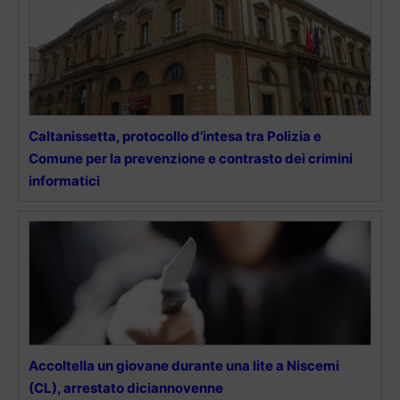
Caltanissetta, protocollo d’intesa tra Polizia e
Comune per la prevenzione e contrasto dei crimini
informatici
Accoltella un giovane durante una lite a Niscemi
(CL), arrestato diciannovenne