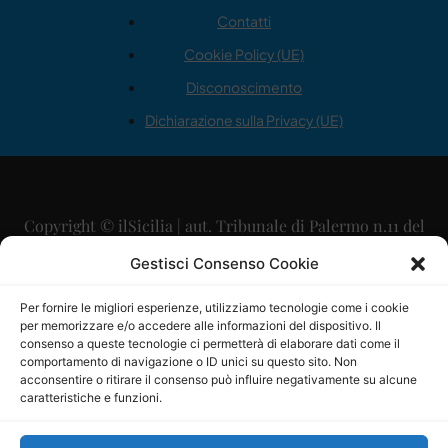
Contatti
Cookie Policy (UE)
Disconoscimento
Dichiarazione sulla Privacy (UE)
Copyright © ilSicilia | aut. Tribunale di Palermo n.11 del
29/09/2015
Gestisci Consenso Cookie
Editore: Mercurio Comunicazione Soc. Coop. A.R.L.
Per fornire le migliori esperienze, utilizziamo tecnologie come i cookie
per memorizzare e/o accedere alle informazioni del dispositivo. Il
Direttore Editoriale: Maurizio Scaglione
consenso a queste tecnologie ci permetterà di elaborare dati come il
comportamento di navigazione o ID unici su questo sito. Non
Direttore Responsabile: Maria Calabrese
acconsentire o ritirare il consenso può influire negativamente su alcune
caratteristiche e funzioni.
p.zza Sant’Oliva, 9 – 90141 – Palermo – 091335557