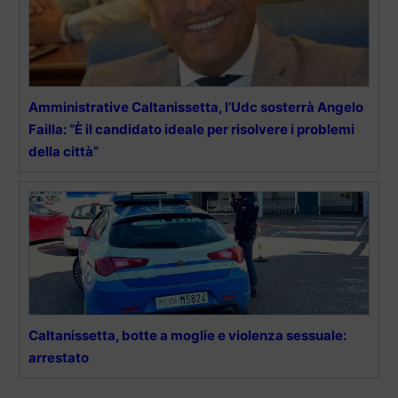
Amministrative Caltanissetta, l’Udc sosterrà Angelo
Failla: “È il candidato ideale per risolvere i problemi
della città”
Caltanissetta, botte a moglie e violenza sessuale:
arrestato