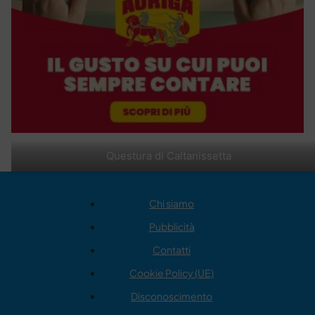
Questura di Caltanissetta
Chi siamo
Pubblicità
Contatti
Cookie Policy (UE)
Disconoscimento