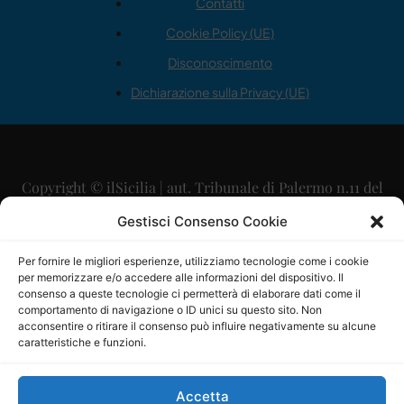
Contatti
Cookie Policy (UE)
Disconoscimento
Dichiarazione sulla Privacy (UE)
Copyright © ilSicilia | aut. Tribunale di Palermo n.11 del
29/09/2015
Gestisci Consenso Cookie
Editore: Mercurio Comunicazione Soc. Coop. A.R.L.
Per fornire le migliori esperienze, utilizziamo tecnologie come i cookie
per memorizzare e/o accedere alle informazioni del dispositivo. Il
Direttore Editoriale: Maurizio Scaglione
consenso a queste tecnologie ci permetterà di elaborare dati come il
comportamento di navigazione o ID unici su questo sito. Non
Direttore Responsabile: Maria Calabrese
acconsentire o ritirare il consenso può influire negativamente su alcune
caratteristiche e funzioni.
p.zza Sant’Oliva, 9 – 90141 – Palermo – 091335557
P.IVA: 06334930820
Accetta