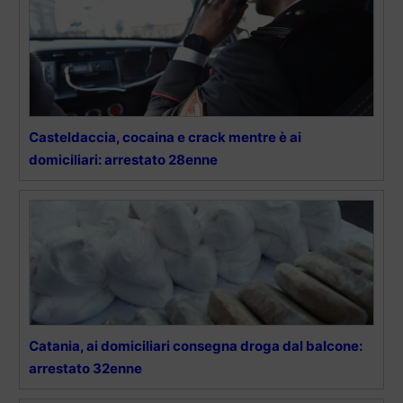
Casteldaccia, cocaina e crack mentre è ai
domiciliari: arrestato 28enne
Catania, ai domiciliari consegna droga dal balcone:
arrestato 32enne