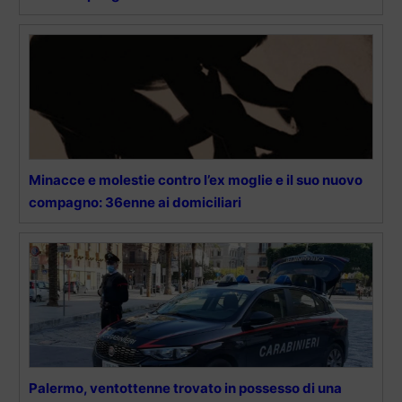
Minacce e molestie contro l’ex moglie e il suo nuovo
compagno: 36enne ai domiciliari
Palermo, ventottenne trovato in possesso di una