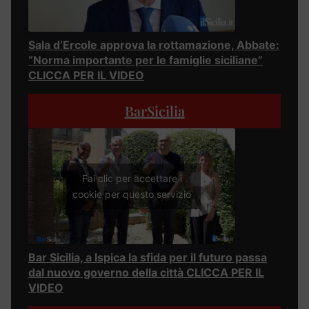
Sala d’Ercole approva la rottamazione, Abbate:
“Norma importante per le famiglie siciliane”
CLICCA PER IL VIDEO
BarSicilia
Fai clic per accettare i
cookie per questo servizio
Bar Sicilia, a Ispica la sfida per il futuro passa
dal nuovo governo della città CLICCA PER IL
VIDEO