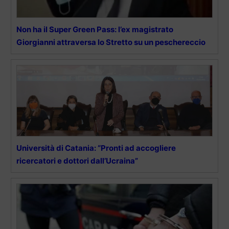
Non ha il Super Green Pass: l’ex magistrato
Giorgianni attraversa lo Stretto su un peschereccio
Università di Catania: “Pronti ad accogliere
ricercatori e dottori dall’Ucraina”