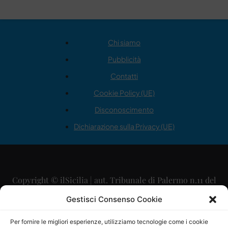
Chi siamo
Pubblicità
Contatti
Cookie Policy (UE)
Disconoscimento
Dichiarazione sulla Privacy (UE)
Copyright © ilSicilia | aut. Tribunale di Palermo n.11 del
29/09/2015
Gestisci Consenso Cookie
Editore: Mercurio Comunicazione Soc. Coop. A.R.L.
Per fornire le migliori esperienze, utilizziamo tecnologie come i cookie