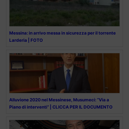
Messina: in arrivo messa in sicurezza per il torrente
Larderia | FOTO
Alluvione 2020 nel Messinese, Musumeci: “Via a
Piano di interventi” | CLICCA PER IL DOCUMENTO