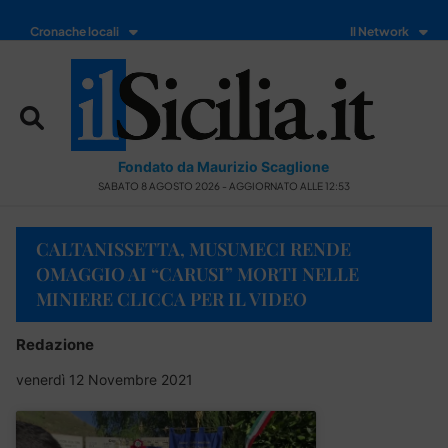
Cronache locali
Il Network
Fondato da Maurizio Scaglione
SABATO 8 AGOSTO 2026 - AGGIORNATO ALLE 12:53
CALTANISSETTA, MUSUMECI RENDE
OMAGGIO AI “CARUSI” MORTI NELLE
MINIERE CLICCA PER IL VIDEO
Redazione
venerdì 12 Novembre 2021