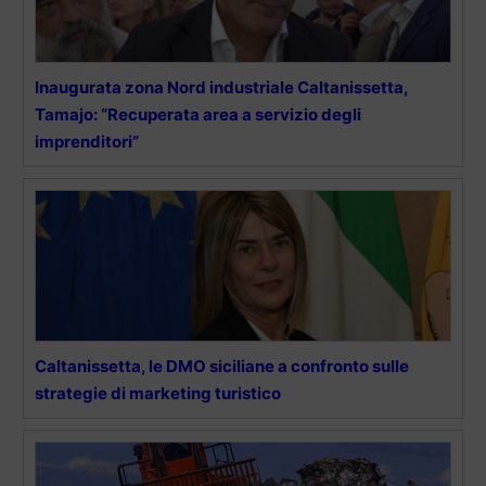
Inaugurata zona Nord industriale Caltanissetta,
Tamajo: “Recuperata area a servizio degli
imprenditori”
Caltanissetta, le DMO siciliane a confronto sulle
strategie di marketing turistico