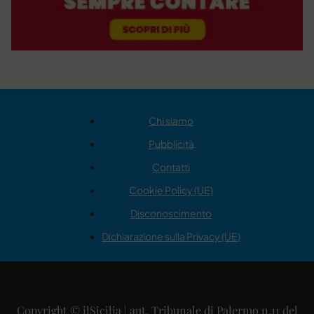
Chi siamo
Pubblicità
Contatti
Cookie Policy (UE)
Disconoscimento
Dichiarazione sulla Privacy (UE)
Copyright © ilSicilia | aut. Tribunale di Palermo n.11 del