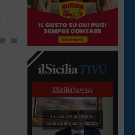
i
ilSiciliaNews
24
Fai clic per accettare i
cookie per questo servizio