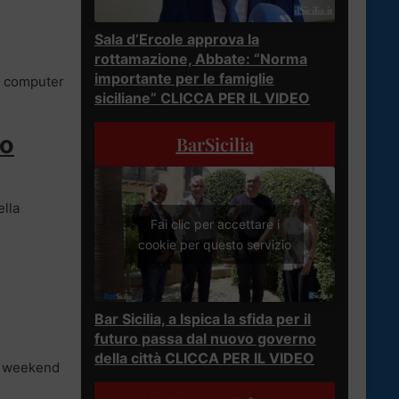
Sala d’Ercole approva la
rottamazione, Abbate: “Norma
importante per le famiglie
il computer
siciliane” CLICCA PER IL VIDEO
so
BarSicilia
ella
Fai clic per accettare i
cookie per questo servizio
Bar Sicilia, a Ispica la sfida per il
futuro passa dal nuovo governo
della città CLICCA PER IL VIDEO
mo weekend