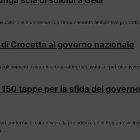
unga scia di suicidi a Gela
casualità o vi è un nesso con l’inquinamento ambientale prodotto
 di Crocetta al governo nazionale
li impianti esistenti di una raffineria basata sul petrolio avven
ia. 150 tappe per la sfida del governo
eri conferma di candidarsi alla presidenza della Regione sicilia
ro…