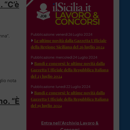
. “C’è
Pubblicazione: venerdì 26 Luglio 2024
nna”.
Le ultime novità dalla Gazzetta Ufficiale
della Regione Siciliana del 26 luglio 2024
Pubblicazione: mercoledì 24 Luglio 2024
Bandi e concorsi: le ultime novità dalla
Gazzetta Ufficiale della Repubblica Italiana
del 23 luglio 2024
glio nota
Pubblicazione: lunedì 22 Luglio 2024
Bandi e concorsi: le ultime novità dalla
no. “È
Gazzetta Ufficiale della Repubblica Italiana
del 19 luglio 2024
Entra nell'Archivio Lavoro &
Concorsi