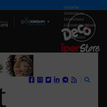
il SiciliaTivù
Siciliarurale.eu
Siciliammare.it
Il Network
Il Giornale della Bellezza
Siciliamedica.it
Sanitainsicilia.it