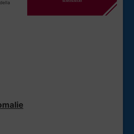
della
omalie